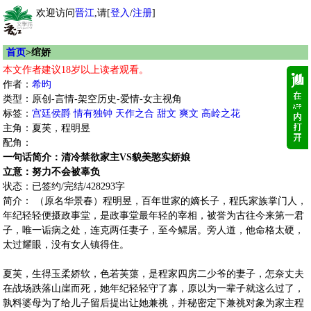
欢迎访问
晋江
,请[
登入
/
注册
]
首页
>绾娇
本文作者建议18岁以上读者观看。
作者：
希昀
类型：原创-言情-架空历史-爱情-女主视角
标签：
宫廷侯爵
情有独钟
天作之合
甜文
爽文
高岭之花
主角：夏芙，程明昱
配角：
一句话简介：清冷禁欲家主VS貌美憨实娇娘
立意：努力不会被辜负
状态：已签约/完结/428293字
简介： （原名华景春）程明昱，百年世家的嫡长子，程氏家族掌门人，
年纪轻轻便摄政事堂，是政事堂最年轻的宰相，被誉为古往今来第一君
子，唯一诟病之处，连克两任妻子，至今鳏居。旁人道，他命格太硬，
太过耀眼，没有女人镇得住。
夏芙，生得玉柔娇软，色若芙蕖，是程家四房二少爷的妻子，怎奈丈夫
在战场跌落山崖而死，她年纪轻轻守了寡，原以为一辈子就这么过了，
孰料婆母为了给儿子留后提出让她兼祧，并秘密定下兼祧对象为家主程