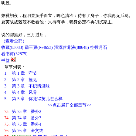
明昱。
兼祧初夜，程明昱负手而立，眸色清冷：待有了身子，你我再无瓜葛。
夏芙战战兢兢不敢看他：只待有孕，妾身必定不再叨扰家主。
说的都挺好，三月过后，
（查看全部）
收藏
(
83083
)
霸王票(№4653)
灌溉营养液(
80648
)
空投月石
看书评(
32875
)
书签
章节列表：
1.
第 1 章 守节
2.
第 2 章 撞见
3.
第 3 章 不识情滋味
4.
第 4 章 风骨
5.
第 5 章 你觉得芙儿怎么样
>>点击展开全部章节<<
73.
第 73 章 番外2
74.
第 74 章 番外3
75.
第 75 章 番外4
76.
第 76 章 全文终