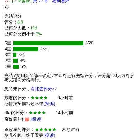
77.
[7.28更新]
第 77 章 福利番外
完结评分
评分：
8.8
已评分人数：
124
已评分比例小于
2%
5星
65%
4星
23%
3星
3%
2星
4%
1星
5%
完结V文购买全部未锁定V章即可进行完结评分，评分超200人方可参
与完结高分榜排行。
您尚未评分，
点此去评分>>
东君的评分：
★★★★
9小时前
感情拉扯描写还不错
[投诉]
rika的评分：
★★★★
14小时前
蛮好看的!
[投诉]
岑寂星的评分：
★★★★★
20小时前
熬几个晚上终于看完
[投诉]