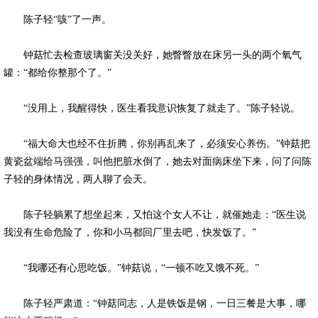
陈子轻“咳”了一声。
钟菇忙去检查玻璃窗关没关好，她瞥瞥放在床另一头的两个氧气
罐：“都给你整那个了。”
“没用上，我醒得快，医生看我意识恢复了就走了。”陈子轻说。
“福大命大也经不住折腾，你别再乱来了，必须安心养伤。”钟菇把
黄瓷盆端给马强强，叫他把脏水倒了，她去对面病床坐下来，问了问陈
子轻的身体情况，两人聊了会天。
陈子轻躺累了想坐起来，又怕这个女人不让，就催她走：“医生说
我没有生命危险了，你和小马都回厂里去吧，快发饭了。”
“我哪还有心思吃饭。”钟菇说，“一顿不吃又饿不死。”
陈子轻严肃道：“钟菇同志，人是铁饭是钢，一日三餐是大事，哪