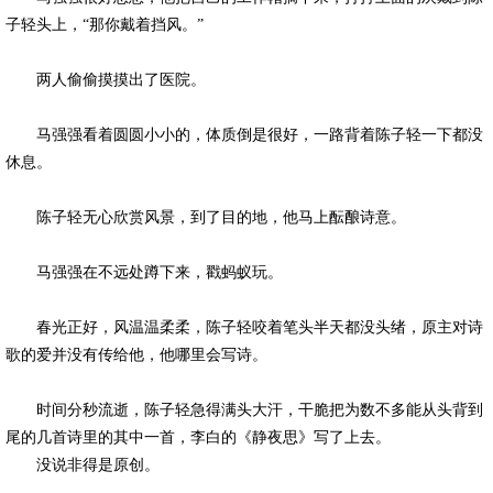
子轻头上，“那你戴着挡风。”
两人偷偷摸摸出了医院。
马强强看着圆圆小小的，体质倒是很好，一路背着陈子轻一下都没
休息。
陈子轻无心欣赏风景，到了目的地，他马上酝酿诗意。
马强强在不远处蹲下来，戳蚂蚁玩。
春光正好，风温温柔柔，陈子轻咬着笔头半天都没头绪，原主对诗
歌的爱并没有传给他，他哪里会写诗。
时间分秒流逝，陈子轻急得满头大汗，干脆把为数不多能从头背到
尾的几首诗里的其中一首，李白的《静夜思》写了上去。
没说非得是原创。