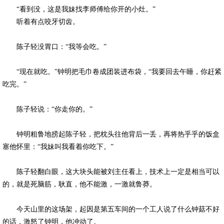
“看到没，这是我妹找李师傅给你开的小灶。”
听着有点咬牙切齿。
陈子轻没胃口：“我等会吃。”
“现在就吃。”钟明把毛巾卷成团装进布袋，“我要回去午睡，你赶紧
吃完。”
陈子轻说：“你走你的。”
钟明粗鲁地捞起陈子轻，把枕头往他背后一丢，再将热乎乎的饭盒
塞他怀里：“我妹叫我看着你吃下。”
陈子轻翻白眼，这大块头能被刘主任看上，技术上一定是相当可以
的，就是死脑筋，耿直，他不能激，一激就鲁莽。
今天山里的这场架，起因是第五车间的一个工人说了什么钟菇不好
的话，激怒了钟明，他冲动了。