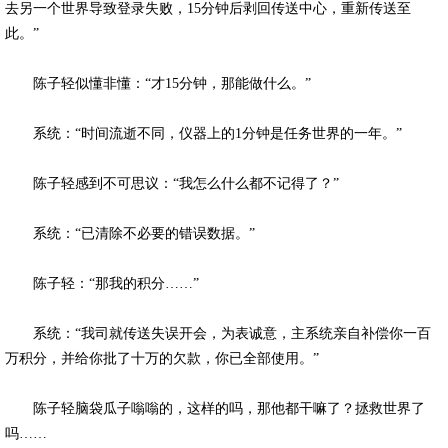
去另一个世界导致登录失败，15分钟后剥回传送中心，重新传送至
此。”
陈子轻似懂非懂：“才15分钟，那能做什么。”
系统：“时间流逝不同，仪器上的1分钟是任务世界的一年。”
陈子轻感到不可思议：“我怎么什么都不记得了？”
系统：“已清除不必要的错误数据。”
陈子轻：“那我的积分……”
系统：“我司就传送失误开会，为表诚意，主系统亲自补偿你一百
万积分，并给你批了十万的欠款，你已全部使用。”
陈子轻脑袋瓜子嗡嗡的，这样的吗，那他都干嘛了？拯救世界了
吗……