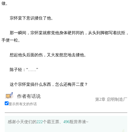
做。
宗怀棠下意识搂住了他。
那一瞬间，宗怀棠就察觉他身体硬邦邦的，从头到脚都写着抗拒，
手便一松。
想起他头后面的伤，又大发慈悲地去搂他。
陈子轻：“……”
这个宗怀棠搞什么东西，怎么还梅开二度？
作者有话说
第2章 启明制造厂
显示所有文的作话
感谢小天使们的
222
个霸王票、
496
瓶营养液~