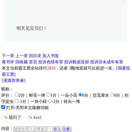
Land
W
明天见宝贝们！
下一章
上一章
回目录
加入书签
看书评
回收藏
首页
投诉色情有害
投诉数据造假
投诉涉未成年有害
本文当前霸王票全站排行
2810
，还差
3
颗地雷就可以前进一名。
[我要投
霸王票]
[灌溉营养液]
昵称：
评分：
2分｜鲜花一捧
1分｜一朵小花
0分｜交流灌水
0分｜别
字捉虫
-1分｜一块小砖
-2分｜砖头一堆
打开/关闭本文嗑糖功能
嗑到了
kswl
内容：
请您先登入后再发言！[
登入
/
注册
]