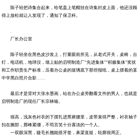
陈子轻把诗集合起来，给笔盖上笔帽挂在诗集封皮上面，他还没顾
得上放松就让人发现了，通知了保卫科。
.
厂长办公室
陈子轻坐在黑色皮沙发上，打量眼前所见，从老式开关，桌椅，台
灯，电话机，地球仪，墙上贴的启明制造厂“先进集体”“积极集体”奖状
和工作职责生产标准，压着办公桌的玻璃底下那些报纸，桌上摆着的某
中学黑白照片合影……
最后才是背对大张水墨画，站在办公桌旁翻看文件的男人，也就是
启明制造厂的现任厂长宗林喻。
很高，浅灰色衬衣的下摆扎进黑裤腰里，皮带束得严整，衬衣袖子
扣在腕部，唇峰紧绷，不苟言笑十分寡淡的一个人。
一双眼深黑，睫毛长翘能搭牙签，鼻梁直挺，轮廓很周正。