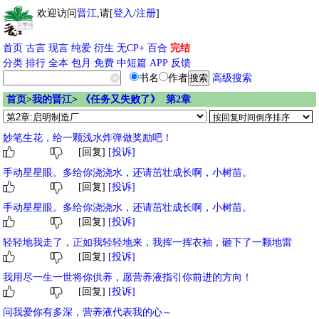
欢迎访问
晋江
,请[
登入
/
注册
]
首页
古言
现言
纯爱
衍生
无CP+
百合
完结
分类
排行
全本
包月
免费
中短篇
APP
反馈
书名
作者
高级搜索
首页
>
我的晋江
>
《任务又失败了》 第2章
妙笔生花，给一颗浅水炸弹做奖励吧！
[回复]
[投诉]
手动星星眼。多给你浇浇水，还请茁壮成长啊，小树苗。
[回复]
[投诉]
手动星星眼。多给你浇浇水，还请茁壮成长啊，小树苗。
[回复]
[投诉]
轻轻地我走了，正如我轻轻地来，我挥一挥衣袖，砸下了一颗地雷
[回复]
[投诉]
我用尽一生一世将你供养，愿营养液指引你前进的方向！
[回复]
[投诉]
问我爱你有多深，营养液代表我的心～