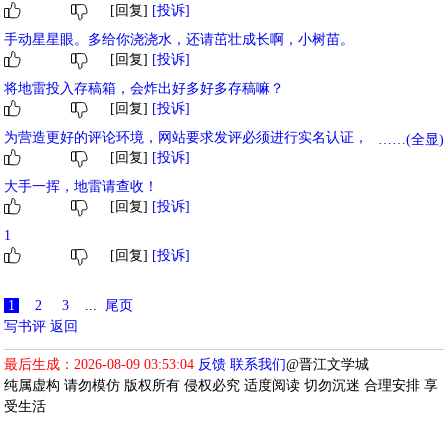
[回复]
[投诉]
手动星星眼。多给你浇浇水，还请茁壮成长啊，小树苗。
[回复]
[投诉]
将地雷投入存稿箱，会炸出好多好多存稿嘛？
[回复]
[投诉]
为营造更好的评论环境，网站要求发评必须进行实名认证，未实名用户
……(全显)
[回复]
[投诉]
评论暂时仅在发评用户后台自己可见，对其他人不可见，实名后评论将
正常展示。
大手一挥，地雷请查收！
[回复]
[投诉]
1
[回复]
[投诉]
1
2
3
...
尾页
写书评
返回
最后生成：2026-08-09 03:53:04
反馈
联系我们
@晋江文学城
纯属虚构 请勿模仿 版权所有 侵权必究 适度阅读 切勿沉迷 合理安排 享
受生活