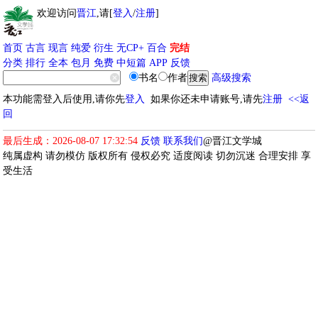
欢迎访问
晋江
,请[
登入
/
注册
]
首页
古言
现言
纯爱
衍生
无CP+
百合
完结
分类
排行
全本
包月
免费
中短篇
APP
反馈
书名
作者
高级搜索
本功能需登入后使用,请你先
登入
如果你还未申请账号,请先
注册
<<返
回
最后生成：2026-08-07 17:32:54
反馈
联系我们
@晋江文学城
纯属虚构 请勿模仿 版权所有 侵权必究 适度阅读 切勿沉迷 合理安排 享
受生活