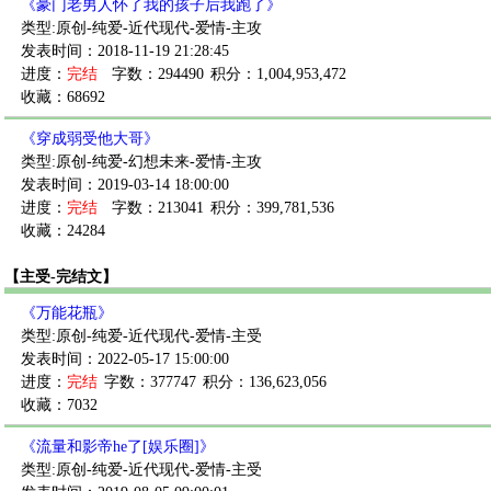
《豪门老男人怀了我的孩子后我跑了》
类型:原创-纯爱-近代现代-爱情-主攻
发表时间：2018-11-19 21:28:45
进度：
完结
字数：294490
积分：1,004,953,472
收藏：68692
《穿成弱受他大哥》
类型:原创-纯爱-幻想未来-爱情-主攻
发表时间：2019-03-14 18:00:00
进度：
完结
字数：213041
积分：399,781,536
收藏：24284
【主受-完结文】
《万能花瓶》
类型:原创-纯爱-近代现代-爱情-主受
发表时间：2022-05-17 15:00:00
进度：
完结
字数：377747
积分：136,623,056
收藏：7032
《流量和影帝he了[娱乐圈]》
类型:原创-纯爱-近代现代-爱情-主受