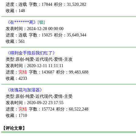
进度：连载
字数：17844
积分：31,520,282
收藏：148
《在*******死》
[锁]
发表时间：2024-12-28 00:00:00
进度：连载
字数：15025
积分：35,649,344
收藏：561
《得到金手指后我们红了》
类型:原创-纯爱-近代现代-爱情-主攻
发表时间：2020-12-11 11:11:11
进度：
完结
字数：143687
积分：99,483,688
收藏：4233
《玫瑰花与加湿器》
类型:原创-纯爱-近代现代-爱情-主受
发表时间：2020-09-22 23:17:55
进度：
完结
字数：157724
积分：60,522,248
收藏：1710
【评论文章】