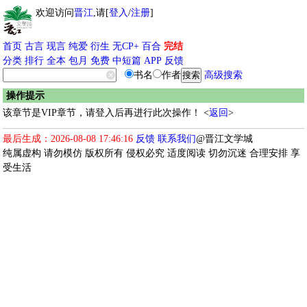
欢迎访问
晋江
,请[
登入
/
注册
]
首页
古言
现言
纯爱
衍生
无CP+
百合
完结
分类
排行
全本
包月
免费
中短篇
APP
反馈
书名
作者
高级搜索
操作提示
该章节是VIP章节，请登入后再进行此次操作！ <
返回
>
最后生成：2026-08-08 17:46:16
反馈
联系我们
@晋江文学城
纯属虚构 请勿模仿 版权所有 侵权必究 适度阅读 切勿沉迷 合理安排 享
受生活