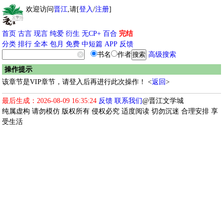
欢迎访问
晋江
,请[
登入
/
注册
]
首页
古言
现言
纯爱
衍生
无CP+
百合
完结
分类
排行
全本
包月
免费
中短篇
APP
反馈
书名
作者
高级搜索
操作提示
该章节是VIP章节，请登入后再进行此次操作！ <
返回
>
最后生成：2026-08-09 16:35:24
反馈
联系我们
@晋江文学城
纯属虚构 请勿模仿 版权所有 侵权必究 适度阅读 切勿沉迷 合理安排 享
受生活