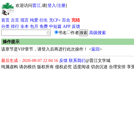
欢迎访问
晋江
,请[
登入
/
注册
]
首页
古言
现言
纯爱
衍生
无CP+
百合
完结
分类
排行
全本
包月
免费
中短篇
APP
反馈
书名
作者
高级搜索
操作提示
该章节是VIP章节，请登入后再进行此次操作！ <
返回
>
最后生成：2026-08-07 22:04:16
反馈
联系我们
@晋江文学城
纯属虚构 请勿模仿 版权所有 侵权必究 适度阅读 切勿沉迷 合理安排 享