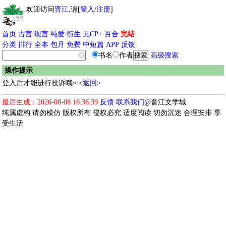
欢迎访问
晋江
,请[
登入
/
注册
]
首页
古言
现言
纯爱
衍生
无CP+
百合
完结
分类
排行
全本
包月
免费
中短篇
APP
反馈
书名
作者
高级搜索
操作提示
登入后才能进行投诉哦~ <
返回
>
最后生成：2026-08-08 16:36:39
反馈
联系我们
@晋江文学城
纯属虚构 请勿模仿 版权所有 侵权必究 适度阅读 切勿沉迷 合理安排 享
受生活