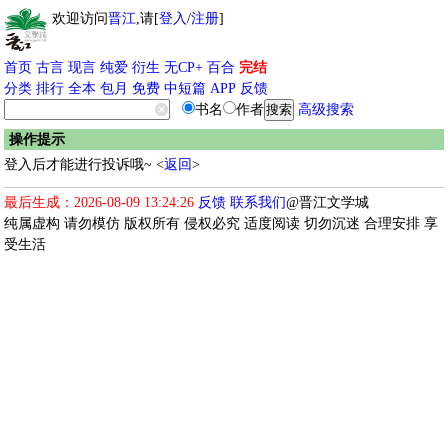
欢迎访问
晋江
,请[
登入
/
注册
]
首页
古言
现言
纯爱
衍生
无CP+
百合
完结
分类
排行
全本
包月
免费
中短篇
APP
反馈
书名
作者
高级搜索
操作提示
登入后才能进行投诉哦~ <
返回
>
最后生成：2026-08-09 13:24:26
反馈
联系我们
@晋江文学城
纯属虚构 请勿模仿 版权所有 侵权必究 适度阅读 切勿沉迷 合理安排 享
受生活