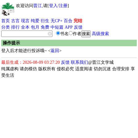
欢迎访问
晋江
,请[
登入
/
注册
]
首页
古言
现言
纯爱
衍生
无CP+
百合
完结
分类
排行
全本
包月
免费
中短篇
APP
反馈
书名
作者
高级搜索
操作提示
登入后才能进行投诉哦~ <
返回
>
最后生成：2026-08-09 03:27:20
反馈
联系我们
@晋江文学城
纯属虚构 请勿模仿 版权所有 侵权必究 适度阅读 切勿沉迷 合理安排 享
受生活