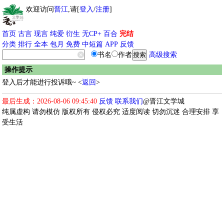
欢迎访问
晋江
,请[
登入
/
注册
]
首页
古言
现言
纯爱
衍生
无CP+
百合
完结
分类
排行
全本
包月
免费
中短篇
APP
反馈
书名
作者
高级搜索
操作提示
登入后才能进行投诉哦~ <
返回
>
最后生成：2026-08-06 09:45:40
反馈
联系我们
@晋江文学城
纯属虚构 请勿模仿 版权所有 侵权必究 适度阅读 切勿沉迷 合理安排 享
受生活