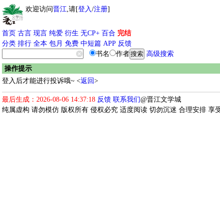
欢迎访问
晋江
,请[
登入
/
注册
]
首页
古言
现言
纯爱
衍生
无CP+
百合
完结
分类
排行
全本
包月
免费
中短篇
APP
反馈
书名
作者
高级搜索
操作提示
登入后才能进行投诉哦~ <
返回
>
最后生成：2026-08-06 14:37:18
反馈
联系我们
@晋江文学城
纯属虚构 请勿模仿 版权所有 侵权必究 适度阅读 切勿沉迷 合理安排 享