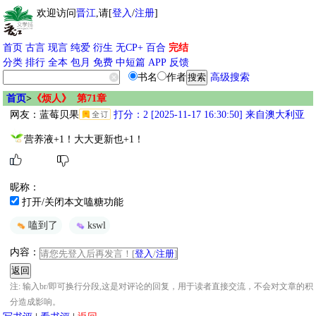
欢迎访问
晋江
,请[
登入
/
注册
]
首页
古言
现言
纯爱
衍生
无CP+
百合
完结
分类
排行
全本
包月
免费
中短篇
APP
反馈
书名
作者
高级搜索
首页
>
《烦人》 第71章
网友：
蓝莓贝果
打分：2 [2025-11-17 16:30:50] 来自澳大利亚
营养液+1！大大更新也+1！
昵称：
打开/关闭本文嗑糖功能
嗑到了
kswl
内容：
请您先登入后再发言！[
登入
/
注册
]
注: 输入br/即可换行分段,这是对评论的回复，用于读者直接交流，不会对文章的积
分造成影响。