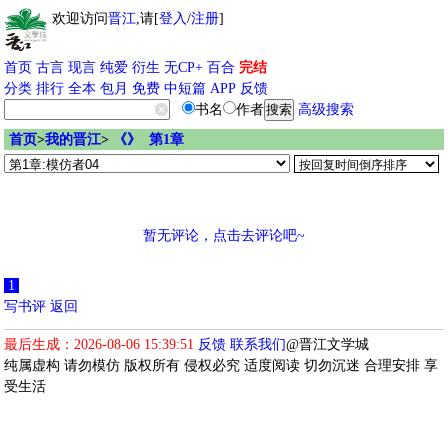
欢迎访问
晋江
,请[
登入
/
注册
]
首页
古言
现言
纯爱
衍生
无CP+
百合
完结
分类
排行
全本
包月
免费
中短篇
APP
反馈
书名
作者
高级搜索
首页
>
我的晋江
>
《》 第1章
暂无评论，点击去评论吧~
1
写书评
返回
最后生成：2026-08-06 15:39:51
反馈
联系我们
@晋江文学城
纯属虚构 请勿模仿 版权所有 侵权必究 适度阅读 切勿沉迷 合理安排 享
受生活