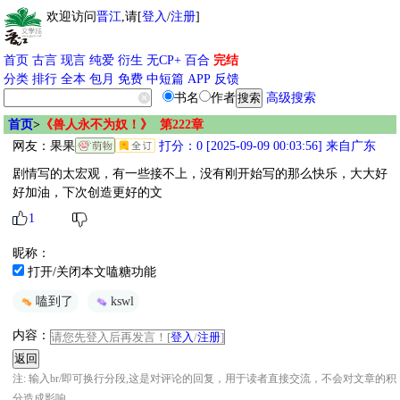
欢迎访问
晋江
,请[
登入
/
注册
]
首页
古言
现言
纯爱
衍生
无CP+
百合
完结
分类
排行
全本
包月
免费
中短篇
APP
反馈
书名
作者
高级搜索
首页
>
《兽人永不为奴！》 第222章
网友：
果果
打分：0 [2025-09-09 00:03:56] 来自广东
剧情写的太宏观，有一些接不上，没有刚开始写的那么快乐，大大好
好加油，下次创造更好的文
1
昵称：
打开/关闭本文嗑糖功能
嗑到了
kswl
内容：
请您先登入后再发言！[
登入
/
注册
]
注: 输入br/即可换行分段,这是对评论的回复，用于读者直接交流，不会对文章的积
分造成影响。