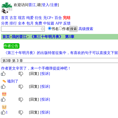
欢迎访问
晋江
,请[
登入
/
注册
]
首页
古言
现言
纯爱
衍生
无CP+
百合
完结
分类
排行
全本
包月
免费
中短篇
APP
反馈
书名
作者
高级搜索
首页
>
我的晋江
>
《第三十年明月夜》 第3章
作者公告
《第三十年明月夜》的出版特签征集中，有喜欢的句子可以直接文下留言
作者更文辛苦了，来一个手榴弹提提神吧！
[回复]
[投诉]
嗑到了
[回复]
[投诉]
[回复]
[投诉]
1
[回复]
[投诉]