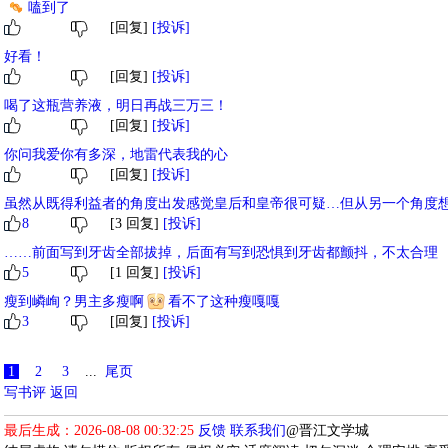
嗑到了
[回复]
[投诉]
好看！
[回复]
[投诉]
喝了这瓶营养液，明日再战三万三！
[回复]
[投诉]
你问我爱你有多深，地雷代表我的心
[回复]
[投诉]
虽然从既得利益者的角度出发感觉皇后和皇帝很可疑…但从另一个角度
8
[3 回复]
[投诉]
公主。
……前面写到牙齿全部拔掉，后面有写到恐惧到牙齿都颤抖，不太合理
5
[1 回复]
[投诉]
瘦到嶙峋？男主多瘦啊
看不了这种瘦嘎嘎
3
[回复]
[投诉]
1
2
3
...
尾页
写书评
返回
最后生成：2026-08-08 00:32:25
反馈
联系我们
@晋江文学城