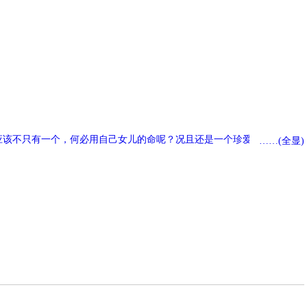
应该不只有一个，何必用自己女儿的命呢？况且还是一个珍爱的，受宠的
……(全显)