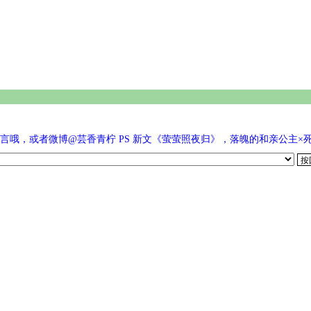
哦，或者微博@芸香青柠 PS 新文《萤萤照夜归》，落魄的和亲公主×