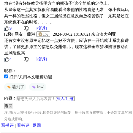
放在“没有好好教导指明方向的熊孩子”这个简单的定位上。
从皇帝这一点其实就很容易能看出来他的性格喜怒无常，像小孩玩玩
具一样的恶劣性格，但女主居然没在意反而放松警惕了，尤其是还在
系统也不在的时候。。。。
9
[投诉]
[2楼] 网友：
蘭琳
1%
[2024-08-02 18:16:02] 来自澳大利亚
还有女主没有原主记忆这一点好不方便，应该在一开始就让系统多讲
讲，了解更多原主的信息以免露馅儿，现在这样全靠猜和懵很被动而
且风险也高……
4
[投诉]
昵称：
打开/关闭本文嗑糖功能
嗑到了
kswl
内容：
请您先登入后再发言！[
登入
/
注册
]
注: 输入br/即可换行分段,这是对评论的回复，用于读者直接交流，不会对文章的积
分造成影响。
写书评
|
看书评
|
返回