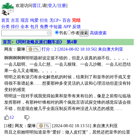
欢迎访问
晋江
,请[
登入
/
注册
]
首页
古言
现言
纯爱
衍生
无CP+
百合
完结
分类
排行
全本
包月
免费
中短篇
APP
反馈
书名
作者
高级搜索
首页
>
《同时攻略反派们翻车后》 第4章
网友：
蘭琳
1%
打分：2 [2024-08-02 18:10:56] 来自澳大利亚
啊啊啊啊啊明明题材设定挺不错的，但是人设真的崩不住。。。。。
一会儿聪明、一会儿仁慈、一会儿狠辣、一会儿沙雕、一会儿社恐结
果一会儿又走嘴炮。。。。。
明明之前有游刃有余化解危机的时候，结果到了和皇帝的对手戏又变
得很不靠谱起来……想要那种多变灵活的人设和心理活动但是没有转
变好的感觉
明明这一段对手戏我觉得如果和皇帝有来有往的，像是之前祭坛临场
发挥那样，有那种针锋相对的两个疯批言语试探交锋的感觉应该会很
不错，但是现在被几乎全面压制反而有种没进入状态的感觉……
12
[1楼] 网友：
蘭琳
1%
[2024-08-02 18:13:51] 来自澳大利亚
而且之前她明明知道皇帝“爱好：做人皮灯笼”，居然还把皇帝的位置