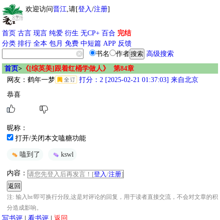
欢迎访问
晋江
,请[
登入
/
注册
]
首页
古言
现言
纯爱
衍生
无CP+
百合
完结
分类
排行
全本
包月
免费
中短篇
APP
反馈
书名
作者
高级搜索
首页
>
《[综英美]跟着红桶学做人》 第84章
网友：
鹤年一梦
打分：2 [2025-02-21 01:37:03] 来自北京
恭喜
昵称：
打开/关闭本文嗑糖功能
嗑到了
kswl
内容：
请您先登入后再发言！[
登入
/
注册
]
注: 输入br/即可换行分段,这是对评论的回复，用于读者直接交流，不会对文章的积
分造成影响。
写书评
|
看书评
|
返回