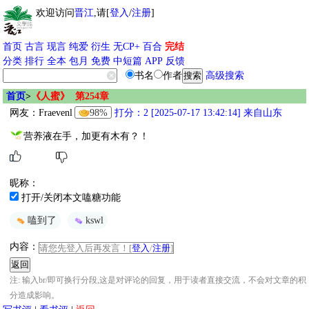
欢迎访问
晋江
,请[
登入
/
注册
]
首页
古言
现言
纯爱
衍生
无CP+
百合
完结
分类
排行
全本
包月
免费
中短篇
APP
反馈
书名
作者
高级搜索
首页
>
《人蜜》 第254章
网友：
Fraevenl
98%
打分：2 [2025-07-17 13:42:14] 来自山东
营养液在手，加更有木有？！
昵称：
打开/关闭本文嗑糖功能
嗑到了
kswl
内容：
请您先登入后再发言！[
登入
/
注册
]
注: 输入br/即可换行分段,这是对评论的回复，用于读者直接交流，不会对文章的积
分造成影响。