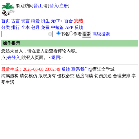
欢迎访问
晋江
,请[
登入
/
注册
]
首页
古言
现言
纯爱
衍生
无CP+
百合
完结
分类
排行
全本
包月
免费
中短篇
APP
反馈
书名
作者
高级搜索
操作提示
您还未登入，请在登入后查看评论内容。
点
[去登入]
跳登入页面。 <
返回
>
最后生成：2026-08-08 23:02:49
反馈
联系我们
@晋江文学城
纯属虚构 请勿模仿 版权所有 侵权必究 适度阅读 切勿沉迷 合理安排 享
受生活