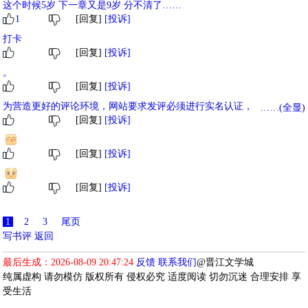
正常展示。
这个时候5岁 下一章又是9岁 分不清了……
1
[回复]
[投诉]
打卡
[回复]
[投诉]
。
[回复]
[投诉]
为营造更好的评论环境，网站要求发评必须进行实名认证，未实名用户
……(全显)
[回复]
[投诉]
评论暂时仅在发评用户后台自己可见，对其他人不可见，实名后评论将
正常展示。
[回复]
[投诉]
[回复]
[投诉]
1
2
3
尾页
写书评
返回
最后生成：2026-08-09 20:47:24
反馈
联系我们
@晋江文学城
纯属虚构 请勿模仿 版权所有 侵权必究 适度阅读 切勿沉迷 合理安排 享
受生活