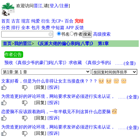
欢迎访问
晋江
,请[
登入
/
注册
]
首页
古言
现言
纯爱
衍生
无CP+
百合
完结
分类
排行
全本
包月
免费
中短篇
APP
反馈
书名
作者
高级搜索
首页
>
我的晋江
>
《反派大佬的偏心亲妈[八零]》 第1章
作者公告
预收《真假少爷的豪门妈[八零]》求收藏 《真假少爷的豪门偏执妈
……(全显)
[八零]》
文案好看，但是为什么非得让女主当接盘侠？？？
[回复]
[投诉]
为营造更好的评论环境，网站要求发评必须进行实名认证，未实名用户
……(全显)
[回复]
[投诉]
评论暂时仅在发评用户后台自己可见，对其他人不可见，实名后评论将
正常展示。
恋爱脑不应该跟着跑吗，一年半载见不到这算什么恋爱脑
[回复]
[投诉]
为营造更好的评论环境，网站要求发评必须进行实名认证，未实名用户
……(全显)
[回复]
[投诉]
评论暂时仅在发评用户后台自己可见，对其他人不可见，实名后评论将