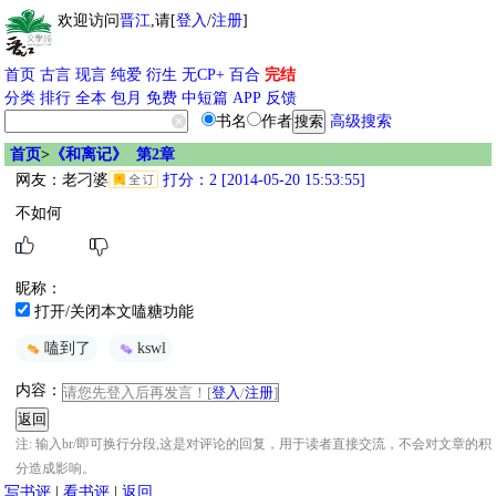
欢迎访问
晋江
,请[
登入
/
注册
]
首页
古言
现言
纯爱
衍生
无CP+
百合
完结
分类
排行
全本
包月
免费
中短篇
APP
反馈
书名
作者
高级搜索
首页
>
《和离记》 第2章
网友：
老刁婆
打分：2 [2014-05-20 15:53:55]
不如何
昵称：
打开/关闭本文嗑糖功能
嗑到了
kswl
内容：
请您先登入后再发言！[
登入
/
注册
]
注: 输入br/即可换行分段,这是对评论的回复，用于读者直接交流，不会对文章的积
分造成影响。
写书评
|
看书评
|
返回