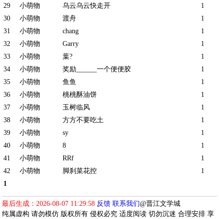
29
小萌物
乌云乌云快走开
1
30
小萌物
渡舟
1
31
小萌物
chang
1
32
小萌物
Garry
1
33
小萌物
葉?
1
34
小萌物
奖励______一个便便胶
1
35
小萌物
鱼鱼
1
36
小萌物
桃桃酥油饼
1
37
小萌物
玉树临风
1
38
小萌物
方方不要吃土
1
39
小萌物
sy
1
40
小萌物
8
1
41
小萌物
RRf
1
42
小萌物
脚刹菜花控
1
1
最后生成：2026-08-07 11:29:58
反馈
联系我们
@晋江文学城
纯属虚构 请勿模仿 版权所有 侵权必究 适度阅读 切勿沉迷 合理安排 享