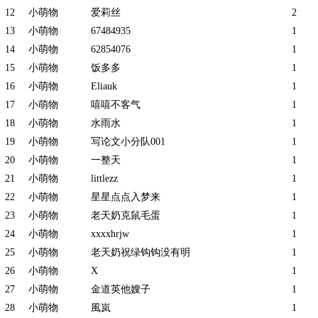
12
小萌物
爱莉丝
2
13
小萌物
67484935
1
14
小萌物
62854076
1
15
小萌物
饭多多
1
16
小萌物
Eliauk
1
17
小萌物
嘻嘻不客气
1
18
小萌物
水雨水
1
19
小萌物
写论文小分队001
1
20
小萌物
一整天
1
21
小萌物
littlezz
1
22
小萌物
星星点点入梦来
1
23
小萌物
老天奶克鼠毛蛋
1
24
小萌物
xxxxhrjw
1
25
小萌物
老天奶祝绿钩钩没有明
1
26
小萌物
X
1
27
小萌物
金道英他嫂子
1
28
小萌物
風岚
1