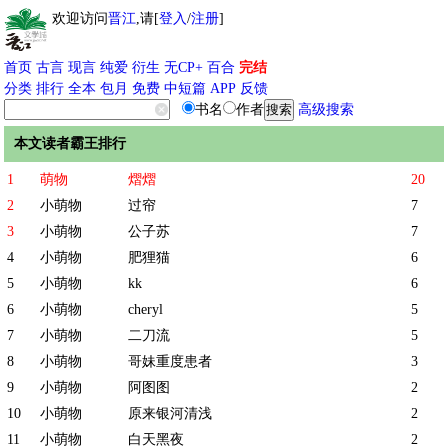
欢迎访问
晋江
,请[
登入
/
注册
]
首页
古言
现言
纯爱
衍生
无CP+
百合
完结
分类
排行
全本
包月
免费
中短篇
APP
反馈
书名
作者
高级搜索
本文读者霸王排行
1
萌物
熠熠
20
2
小萌物
过帘
7
3
小萌物
公子苏
7
4
小萌物
肥狸猫
6
5
小萌物
kk
6
6
小萌物
cheryl
5
7
小萌物
二刀流
5
8
小萌物
哥妹重度患者
3
9
小萌物
阿图图
2
10
小萌物
原来银河清浅
2
11
小萌物
白天黑夜
2