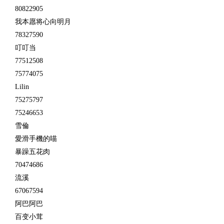
80822905
我本愿将心向明月
78327590
叮叮当
77512508
75774075
Lilin
75275797
75246653
雪倫
愛滑手機的喵
暴躁五花肉
70474686
流溪
67067594
阿巴阿巴
百变小茸