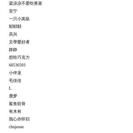
梁凉凉不爱吃香菜
安宁
一只小嵩鼠
耶耶耶
高兴
文學愛好者
静静
想吃巧克力
60536593
小伴龙
毛佳佳
L.
鹿梦
鲨鱼软骨
有木有
我心亦怀归
chnjessie