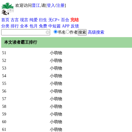
欢迎访问
晋江
,请[
登入
/
注册
]
首页
古言
现言
纯爱
衍生
无CP+
百合
完结
分类
排行
全本
包月
免费
中短篇
APP
反馈
书名
作者
高级搜索
本文读者霸王排行
51
小萌物
52
小萌物
53
小萌物
54
小萌物
55
小萌物
56
小萌物
57
小萌物
58
小萌物
59
小萌物
60
小萌物
61
小萌物