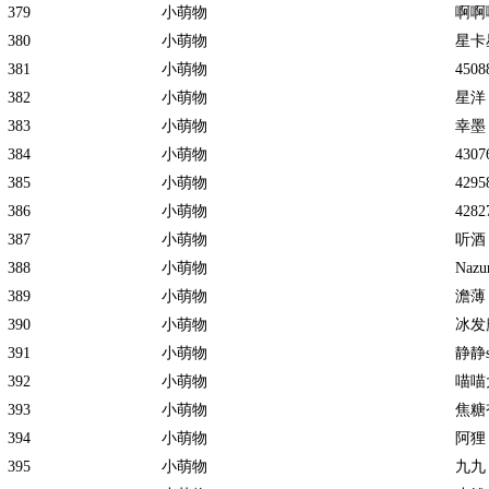
379
小萌物
啊啊
380
小萌物
星卡
381
小萌物
4508
382
小萌物
星洋
383
小萌物
幸墨
384
小萌物
4307
385
小萌物
4295
386
小萌物
4282
387
小萌物
听酒
388
小萌物
Nazu
389
小萌物
澹薄
390
小萌物
冰发
391
小萌物
静静s
392
小萌物
喵喵
393
小萌物
焦糖
394
小萌物
阿狸
395
小萌物
九九