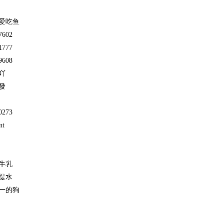
爱吃鱼
7602
1777
9608
吖
發
0273
nt
牛乳
提水
一的狗