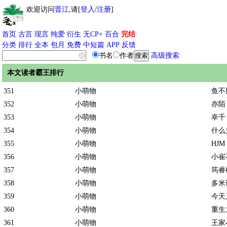
欢迎访问
晋江
,请[
登入
/
注册
]
首页
古言
现言
纯爱
衍生
无CP+
百合
完结
分类
排行
全本
包月
免费
中短篇
APP
反馈
书名
作者
高级搜索
本文读者霸王排行
351
小萌物
鱼不
352
小萌物
亦陌
353
小萌物
幸千
354
小萌物
什么
355
小萌物
HJM
356
小萌物
小崔
357
小萌物
筠睿
358
小萌物
多米
359
小萌物
今天
360
小萌物
重生
361
小萌物
王家