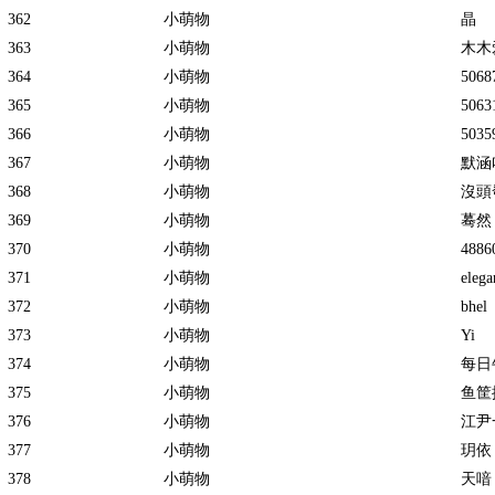
362
小萌物
晶
363
小萌物
木木
364
小萌物
5068
365
小萌物
5063
366
小萌物
5035
367
小萌物
默涵
368
小萌物
沒頭
369
小萌物
蓦然
370
小萌物
4886
371
小萌物
elega
372
小萌物
bhel
373
小萌物
Yi
374
小萌物
每日
375
小萌物
鱼筐
376
小萌物
江尹
377
小萌物
玥依
378
小萌物
天喑