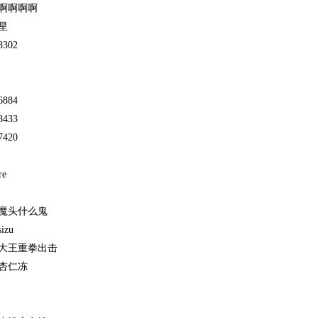
啊啊啊啊
星
8302
6884
8433
7420
re
魔头什么鬼
izu
大王重拳出击
杏仁冻