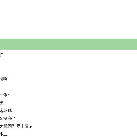
胖
鬼啊
不饿?
桉
诺球球
又漂亮了
之我回到爱上青衣
小二