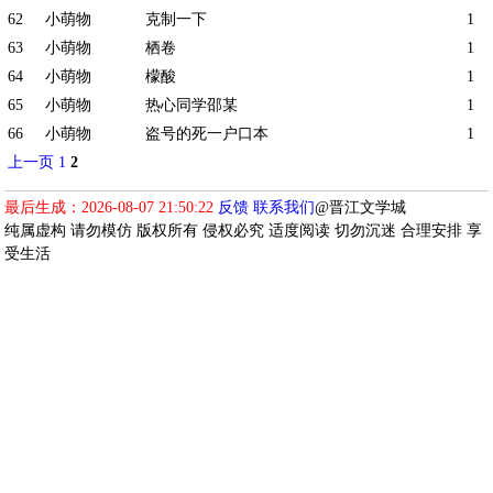
62
小萌物
克制一下
1
63
小萌物
栖卷
1
64
小萌物
檬酸
1
65
小萌物
热心同学邵某
1
66
小萌物
盗号的死一户口本
1
上一页
1
2
最后生成：2026-08-07 21:50:22
反馈
联系我们
@晋江文学城
纯属虚构 请勿模仿 版权所有 侵权必究 适度阅读 切勿沉迷 合理安排 享
受生活