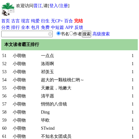
欢迎访问
晋江
,请[
登入
/
注册
]
首页
古言
现言
纯爱
衍生
无CP+
百合
完结
分类
排行
全本
包月
免费
中短篇
APP
反馈
书名
作者
高级搜索
本文读者霸王排行
51
小萌物
一点点
1
52
小萌物
洛雨啊
1
53
小萌物
祁羡玉
1
54
小萌物
超大的一颗核桃仁哟～
1
55
小萌物
天嫩蓝，地嫩大
1
56
小萌物
清平愿
1
57
小萌物
悄悄的八倍镜
1
58
小萌物
Ding
1
59
小萌物
毕欧
1
60
小萌物
STwind
1
61
小萌物
不知名女团成员
1