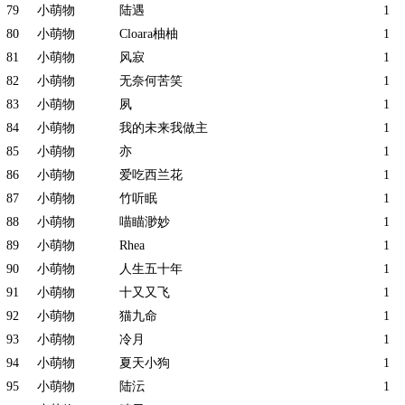
79
小萌物
陆遇
1
80
小萌物
Cloara柚柚
1
81
小萌物
风寂
1
82
小萌物
无奈何苦笑
1
83
小萌物
夙
1
84
小萌物
我的未来我做主
1
85
小萌物
亦
1
86
小萌物
爱吃西兰花
1
87
小萌物
竹听眠
1
88
小萌物
喵瞄渺妙
1
89
小萌物
Rhea
1
90
小萌物
人生五十年
1
91
小萌物
十又又飞
1
92
小萌物
猫九命
1
93
小萌物
冷月
1
94
小萌物
夏天小狗
1
95
小萌物
陆沄
1