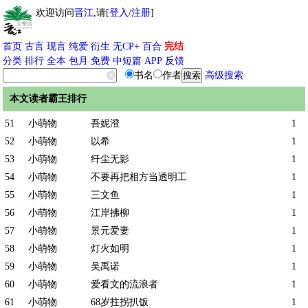
欢迎访问
晋江
,请[
登入
/
注册
]
首页
古言
现言
纯爱
衍生
无CP+
百合
完结
分类
排行
全本
包月
免费
中短篇
APP
反馈
书名
作者
高级搜索
本文读者霸王排行
51
小萌物
吾妮澄
1
52
小萌物
以希
1
53
小萌物
纤尘无影
1
54
小萌物
不要再把相方当透明工
1
55
小萌物
三文鱼
1
56
小萌物
江岸拂柳
1
57
小萌物
景元爱妻
1
58
小萌物
灯火如明
1
59
小萌物
吴禹诺
1
60
小萌物
爱看文的流浪者
1
61
小萌物
68岁拄拐扒饭
1