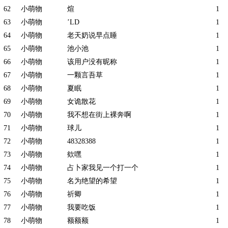
62
小萌物
煊
1
63
小萌物
’LD
1
64
小萌物
老天奶说早点睡
1
65
小萌物
池小池
1
66
小萌物
该用户没有昵称
1
67
小萌物
一颗言吾草
1
68
小萌物
夏眠
1
69
小萌物
女诡散花
1
70
小萌物
我不想在街上裸奔啊
1
71
小萌物
球儿
1
72
小萌物
48328388
1
73
小萌物
欸嘿
1
74
小萌物
占卜家我见一个打一个
1
75
小萌物
名为绝望的希望
1
76
小萌物
祈卿
1
77
小萌物
我要吃饭
1
78
小萌物
额额额
1