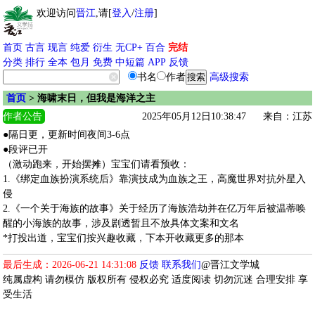
欢迎访问
晋江
,请[
登入
/
注册
]
首页
古言
现言
纯爱
衍生
无CP+
百合
完结
分类
排行
全本
包月
免费
中短篇
APP
反馈
书名
作者
高级搜索
首页
> 海啸末日，但我是海洋之主
作者公告
2025年05月12日10:38:47
来自：江苏
●隔日更，更新时间夜间3-6点
●段评已开
（激动跑来，开始摆摊）宝宝们请看预收：
1.《绑定血族扮演系统后》靠演技成为血族之王，高魔世界对抗外星入
侵
2.《一个关于海族的故事》关于经历了海族浩劫并在亿万年后被温蒂唤
醒的小海族的故事，涉及剧透暂且不放具体文案和文名
*打投出道，宝宝们按兴趣收藏，下本开收藏更多的那本
最后生成：2026-06-21 14:31:08
反馈
联系我们
@晋江文学城
纯属虚构 请勿模仿 版权所有 侵权必究 适度阅读 切勿沉迷 合理安排 享
受生活