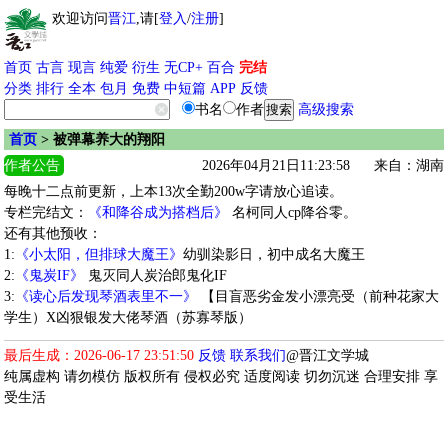
欢迎访问
晋江
,请[
登入
/
注册
]
首页
古言
现言
纯爱
衍生
无CP+
百合
完结
分类
排行
全本
包月
免费
中短篇
APP
反馈
书名
作者
高级搜索
首页
> 被弹幕养大的翔阳
作者公告
2026年04月21日11:23:58
来自：湖南
每晚十二点前更新，上本13次全勤200w字请放心追读。
专栏完结文：
《和降谷成为搭档后》
名柯同人cp降谷零。
还有其他预收：
1:
《小太阳，但排球大魔王》
幼驯染影日，初中成名大魔王
2:
《鬼炭IF》
鬼灭同人炭治郎鬼化IF
3:
《读心后发现琴酒表里不一》
【目盲恶劣金发小漂亮受（前种花家大
学生）X凶狠银发大佬琴酒（苏寡琴版）
最后生成：2026-06-17 23:51:50
反馈
联系我们
@晋江文学城
纯属虚构 请勿模仿 版权所有 侵权必究 适度阅读 切勿沉迷 合理安排 享
受生活