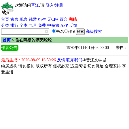
欢迎访问
晋江
,请[
登入
/
注册
]
首页
古言
现言
纯爱
衍生
无CP+
百合
完结
分类
排行
全本
包月
免费
中短篇
APP
反馈
书名
作者
高级搜索
首页
> 住在隔壁的漂亮蛇蛇
作者公告
1970年01月01日08:00:00
来自：
最后生成：2026-08-09 16:59:26
反馈
联系我们
@晋江文学城
纯属虚构 请勿模仿 版权所有 侵权必究 适度阅读 切勿沉迷 合理安排 享
受生活