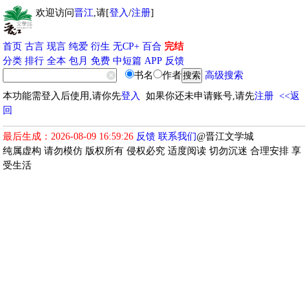
欢迎访问
晋江
,请[
登入
/
注册
]
首页
古言
现言
纯爱
衍生
无CP+
百合
完结
分类
排行
全本
包月
免费
中短篇
APP
反馈
书名
作者
高级搜索
本功能需登入后使用,请你先
登入
如果你还未申请账号,请先
注册
<<返
回
最后生成：2026-08-09 16:59:26
反馈
联系我们
@晋江文学城
纯属虚构 请勿模仿 版权所有 侵权必究 适度阅读 切勿沉迷 合理安排 享
受生活