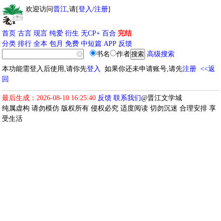
欢迎访问
晋江
,请[
登入
/
注册
]
首页
古言
现言
纯爱
衍生
无CP+
百合
完结
分类
排行
全本
包月
免费
中短篇
APP
反馈
书名
作者
高级搜索
本功能需登入后使用,请你先
登入
如果你还未申请账号,请先
注册
<<返
回
最后生成：2026-08-10 16:25:40
反馈
联系我们
@晋江文学城
纯属虚构 请勿模仿 版权所有 侵权必究 适度阅读 切勿沉迷 合理安排 享
受生活