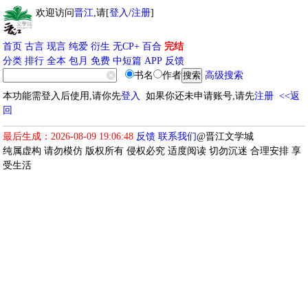
欢迎访问
晋江
,请[
登入
/
注册
]
首页
古言
现言
纯爱
衍生
无CP+
百合
完结
分类
排行
全本
包月
免费
中短篇
APP
反馈
书名
作者
高级搜索
本功能需登入后使用,请你先
登入
如果你还未申请账号,请先
注册
<<返
回
最后生成：2026-08-09 19:06:48
反馈
联系我们
@晋江文学城
纯属虚构 请勿模仿 版权所有 侵权必究 适度阅读 切勿沉迷 合理安排 享
受生活