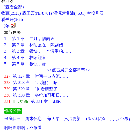
权力才
（查看全部）
收藏
(
3925
)
霸王票(№78701)
灌溉营养液(
4501
)
空投月石
看书评(
908
)
书签
章节列表：
1.
第 1 章 二月，阴雨天 ……
2.
第 2 章 林昭是在一阵剧烈……
3.
第 3 章 很快，一个沉重的……
4.
第 4 章 林昭迎着……
5.
第 5 章 很快，驿……
>>点击展开全部章节<<
327.
第 327 章 时间一点点流……
328.
第 328 章 “儿觉得，昭……
329.
第 329 章 “你看清楚了……
330.
第 330 章 冬狩加冠那日……
331.
[8.7更新]
第 331 章 加冠……
作者公告
保底日三！周末休息！ 每天早上六点更新！ (/≧▽≦)/(/≧▽≦)/
……(全显)
啊啊啊啊啊，不够看