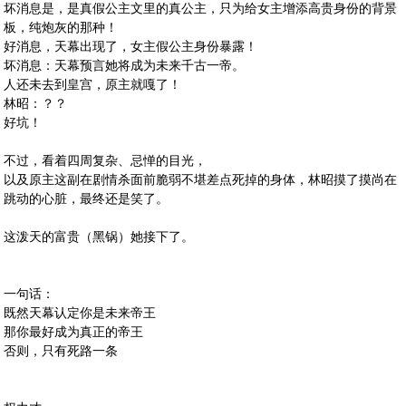
坏消息是，是真假公主文里的真公主，只为给女主增添高贵身份的背景
板，纯炮灰的那种！
好消息，天幕出现了，女主假公主身份暴露！
坏消息：天幕预言她将成为未来千古一帝。
人还未去到皇宫，原主就嘎了！
林昭：？？
好坑！
不过，看着四周复杂、忌惮的目光，
以及原主这副在剧情杀面前脆弱不堪差点死掉的身体，林昭摸了摸尚在
跳动的心脏，最终还是笑了。
这泼天的富贵（黑锅）她接下了。
一句话：
既然天幕认定你是未来帝王
那你最好成为真正的帝王
否则，只有死路一条