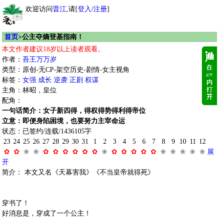
欢迎访问
晋江
,请[
登入
/
注册
]
首页
>公主夺嫡登基指南！
本文作者建议18岁以上读者观看。
作者：
吾王万万岁
类型：原创-无CP-架空历史-剧情-女主视角
标签：
女强
成长
逆袭
正剧
权谋
主角：林昭，皇位
配角：
一句话简介：女子新四得，得权得势得利得帝位
立意：即便身陷困境，也要努力主宰命运
状态：已签约/连载/1436105字
23
24
25
26
27
28
29
30
31
1
2
3
4
5
6
7
8
9
10
11
12
✿
✿
❀
❀
✿
✿
✿
✿
✿
✿
❀
✿
✿
✿
✿
✿
❀
❀
❀
❀
❀
展
开
简介： 本文又名《天幕害我》《不当皇帝就得死》
穿书了！
好消息是，穿成了一个公主！