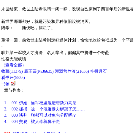
末世结束，救世主陆希眼睛一闭一睁，发现自己穿到了四百年后的新世
新世界哪哪都好，就是污染和异种依旧没被消灭。
陆希：……随便吧，摆烂了。
重活一回，前救世主陆希制定好退休计划，愉快地收拾包袱成为一个平
-
联邦第一军校人才济济、名人辈出，偏偏其中挤进一个奇葩——
性格无能成绩
（查看全部）
收藏
(
11379
)
霸王票(№36635)
灌溉营养液(
21636
)
空投月石
看书评(
5535
)
书签
章节列表：
1.
001 伊始 当军校里混进暗势力高层
2.
002 抓捕 被一个混蛋暴力绑架了怎……
3.
003 谈判 联邦可以对象包分配吗？
4.
004 交易 被人牵着鼻子走