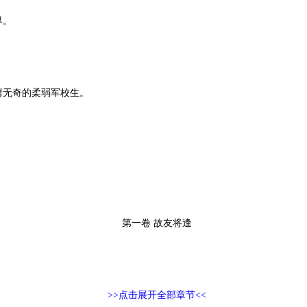
界。
庸无奇的柔弱军校生。
第一卷 故友将逢
>>点击展开全部章节<<