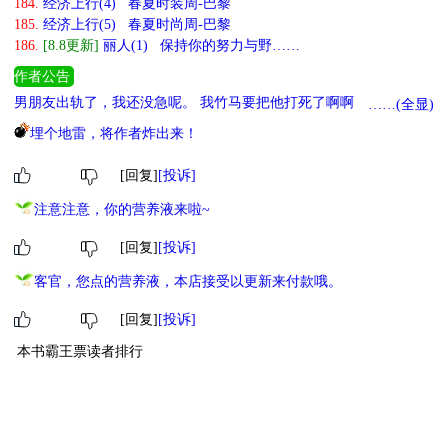
184.
经济上行(4) 春夏时装周-巴黎
185.
经济上行(5) 春夏时尚周-巴黎
186.
[8.8更新]
丽人(1) 保持你的努力与野……
作者公告
男朋友出轨了，我还没急呢。 我竹马要把他打死了啊啊啊！惊恐.jpg
……(全显)
他是什么意思？难道他偷偷爱我？想撅我？ 可是我已经和三十个男
埋个地雷，将作者炸出来！
人聊过原生家庭了orz 预知后事如何，请看《竹马恨我是块木头》
[回复]
[投诉]
注意注意，你的营养液来啦~
[回复]
[投诉]
客官，您点的营养液，本店接受以更新来付款哦。
[回复]
[投诉]
本书霸王票读者排行
1
无敌霸主
一语成谶啊
22055
2
小霸主
小树
5201
3
小萌主
。
100