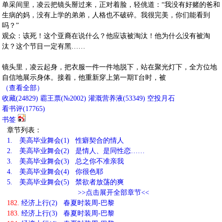
单采间里，凌云把镜头掰过来，正对着脸，轻佻道：“我没有好赌的爸和
生病的妈，没有上学的弟弟，人格也不破碎。我很完美，你们能看到
吗？”
观众：该死！这个亚裔在说什么？他应该被淘汰！他为什么没有被淘
汰？这个节目一定有黑……
镜头里，凌云起身，把衣服一件一件地脱下，站在聚光灯下，全方位地
自信地展示身体。接着，他重新穿上第一期T台时，被
（查看全部）
收藏
(
24829
)
霸王票(№2002)
灌溉营养液(
53349
)
空投月石
看书评(
17765
)
书签
章节列表：
1.
美高毕业舞会(1) 性癖契合的情人
2.
美高毕业舞会(2) 是情人、是同性恋……
3.
美高毕业舞会(3) 总之你不准亲我
4.
美高毕业舞会(4) 你很色耶
5.
美高毕业舞会(5) 禁欲者放荡的爽
>>点击展开全部章节<<
182.
经济上行(2) 春夏时装周-巴黎
183.
经济上行(3) 春夏时装周-巴黎