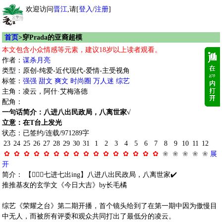
欢迎访问
晋江
,请[
登入
/
注册
]
首页
>穿Prada的亚裔超模
本文包含小众情感等元素，建议18岁以上读者观看。
作者：
谋杀月亮
类型：原创-纯爱-近代现代-爱情-主受视角
标签：
强强
甜文
爽文
时尚圈
万人迷
综艺
主角：凌云，阿什·艾梅洛德
配角：
一句话简介：八进八出民政局，八离世家√
立意：在T台上发光
状态：已签约/连载/971289字
23
24
25
26
27
28
29
30
31
1
2
3
4
5
6
7
8
9
10
11
12
✿
✿
✿
✿
✿
✿
✿
✿
✿
✿
✿
✿
✿
✿
✿
✿
❀
❀
❀
❀
❀
展
开
简介： 【👨‍❤️‍👨七进七出ing】八进八出民政局，八离世家✔️
推推基友的玄学文《今日大吉》by长毛橘
综艺《荣耀之台》第二期开播，首个镜头给到了在第一期中因为傲慢目
中无人，而被所有评委和观众共同打出了最低分的凌云。