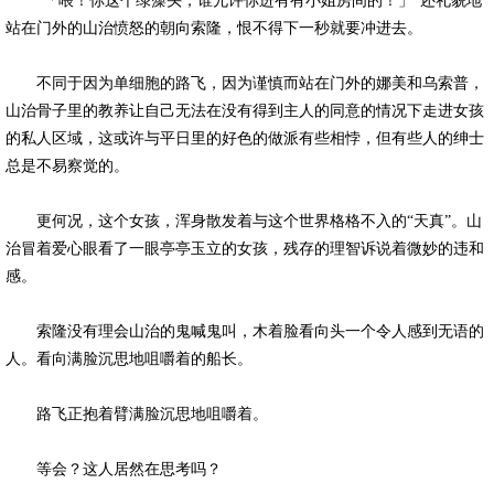
“「喂！你这个绿藻头，谁允许你进有有小姐房间的！」”还礼貌地
站在门外的山治愤怒的朝向索隆，恨不得下一秒就要冲进去。
不同于因为单细胞的路飞，因为谨慎而站在门外的娜美和乌索普，
山治骨子里的教养让自己无法在没有得到主人的同意的情况下走进女孩
的私人区域，这或许与平日里的好色的做派有些相悖，但有些人的绅士
总是不易察觉的。
更何况，这个女孩，浑身散发着与这个世界格格不入的“天真”。山
治冒着爱心眼看了一眼亭亭玉立的女孩，残存的理智诉说着微妙的违和
感。
索隆没有理会山治的鬼喊鬼叫，木着脸看向头一个令人感到无语的
人。看向满脸沉思地咀嚼着的船长。
路飞正抱着臂满脸沉思地咀嚼着。
等会？这人居然在思考吗？