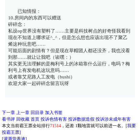
已知情报：
10.房间内的东西可以赠送
碎碎念：
私设op世界没有塑料了……主要是科技树点的好奇怪我看到
现在不知道上哪求证^_^，但是怎么想也应该出现不了聚乙
烯这种玩意吧……
可能后面的剧情有？但是现在草帽团人都还没齐，我也没看
到那……就让让我吧（诶嘿：）
其实更无法理解的是梅利号上的冰箱靠什么运行，电吗？梅
利号上有发电机这玩意吗……
或者靠艾尼路人工发电（bushi）
欢迎大家一起碎碎念留言玩呀
下一章
上一章
回目录
加入书签
看书评
回收藏
首页
投诉色情有害
投诉数据造假
投诉涉未成年有害
本文当前霸王票全站排行
71514
，还差
1
颗地雷就可以前进一名。
[我要
投霸王票]
[灌溉营养液]