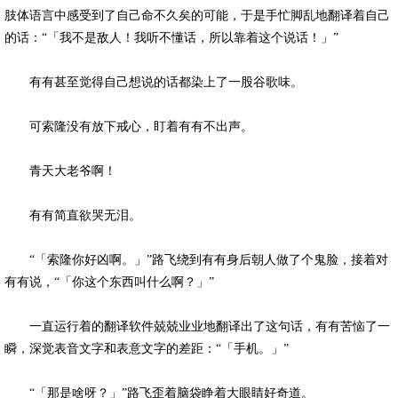
肢体语言中感受到了自己命不久矣的可能，于是手忙脚乱地翻译着自己
的话：“「我不是敌人！我听不懂话，所以靠着这个说话！」”
有有甚至觉得自己想说的话都染上了一股谷歌味。
可索隆没有放下戒心，盯着有有不出声。
青天大老爷啊！
有有简直欲哭无泪。
“「索隆你好凶啊。」”路飞绕到有有身后朝人做了个鬼脸，接着对
有有说，“「你这个东西叫什么啊？」”
一直运行着的翻译软件兢兢业业地翻译出了这句话，有有苦恼了一
瞬，深觉表音文字和表意文字的差距：“「手机。」”
“「那是啥呀？」”路飞歪着脑袋睁着大眼睛好奇道。