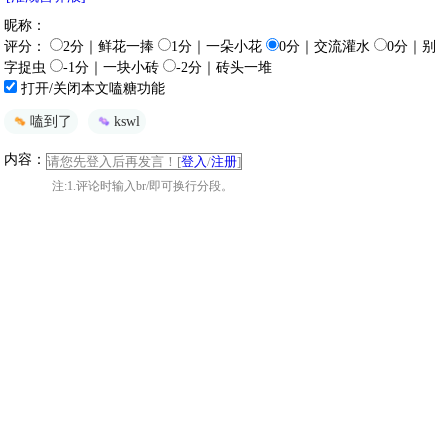
昵称：
评分：
2分｜鲜花一捧
1分｜一朵小花
0分｜交流灌水
0分｜别
字捉虫
-1分｜一块小砖
-2分｜砖头一堆
打开/关闭本文嗑糖功能
嗑到了
kswl
内容：
请您先登入后再发言！[
登入
/
注册
]
注:1.评论时输入br/即可换行分段。
2.发布负分评论消耗的月石并不会给作者。
查看评论规则>>
作者公告
全文完结 海贼二坑：《所看见的颜色》白团养崽文依旧日常偏多，
……(全显)
正在连载中，欢迎收藏~ 推一下预收：[综]异类，1v1cp夏目，温馨日
作者更文辛苦了，来一个地雷提提神吧！
常向校园故事（会综我流咒回）
[1 回复]
[投诉]
好幸福。。
1
[回复]
[投诉]