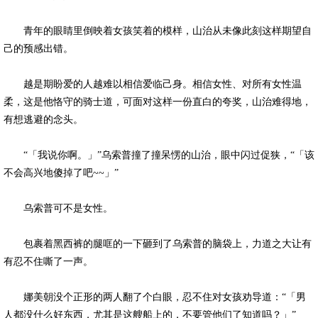
青年的眼睛里倒映着女孩笑着的模样，山治从未像此刻这样期望自
己的预感出错。
越是期盼爱的人越难以相信爱临己身。相信女性、对所有女性温
柔，这是他恪守的骑士道，可面对这样一份直白的夸奖，山治难得地，
有想逃避的念头。
“「我说你啊。」”乌索普撞了撞呆愣的山治，眼中闪过促狭，“「该
不会高兴地傻掉了吧~~」”
乌索普可不是女性。
包裹着黑西裤的腿哐的一下砸到了乌索普的脑袋上，力道之大让有
有忍不住嘶了一声。
娜美朝没个正形的两人翻了个白眼，忍不住对女孩劝导道：“「男
人都没什么好东西，尤其是这艘船上的，不要管他们了知道吗？」”