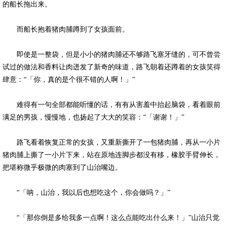
的船长拖出来。
而船长抱着猪肉脯蹲到了女孩面前。
即使是一整袋，但是小小的猪肉脯还不够路飞塞牙缝的，可不曾尝
试过的做法和香料让肉迸发了新奇的味道，路飞朝着还蹲着的女孩笑得
肆意：“「你，真的是个很不错的人啊！」”
难得有一句全部都能听懂的话，有有从害羞中抬起脑袋，看着眼前
满足的男孩，慢慢地，也扬起了大大的笑容：“「谢谢！」”
路飞看着恢复正常的女孩，又重新撕开了一包猪肉脯，再从一小片
猪肉脯上撕了一小片下来，站在原地连脚步都没有移，橡胶手臂伸长，
把堪称微乎极微的肉塞到了山治嘴边。
“「呐，山治，我以后也想吃这个，你会做吗？」”
“「那你倒是多给我多一点啊！这么点能吃出什么来！」”山治只觉