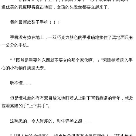
道优美的弧度即将直击地面，女孩的头发丝都要立起来了。
我的最新款梨子手机！！！
手机没有掉在地上，一双巧克力肤色的手准确地接住了离地面只有
一公分的手机。
“「既然是重要的东西就不要交给那个家伙啊。」”索隆掂着落入手
心的小巧物件满脸无奈。
听不懂……
但是懂礼貌的有有双目放光地盯着从上到下写着靠谱的青年，就差
握着索隆的手“上下其手”。
这熟悉的、令人胃疼的、对牛弹琴之感……