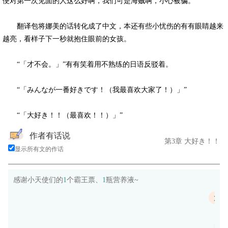
便对第一次见面的人这么好啊，我们可是海贼啊，小心被骗。”
翻译包将娜美的话转化成了中文，本还有些小忧伤的有有眼睛越来
越亮，看样子下一秒就抱住眼前的女孩。
“「才不会。」”有有笑着用不熟练的日语反驳着。
“「みんなが一番好きです！（我最喜欢大家了！）」”
“「大好き！！（最喜欢！！）」”
作者有话说
第3章 大好き！！
显示所有文的作话
感谢小天使们的
1
个霸王票、
1
瓶营养液~
大大
苏