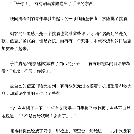
“「给你！」”有有朝着索隆递出了手里的东西。
腰间挎着剑的青年单膝曲起，另一条腿随意伸直，索隆挑了挑眉。
剑客的压迫感只是一个挑眉也能泄露些许，明明位居高处的是女
孩，但更加紧张的，也是女孩。而有有一个紧张，本就不流利的日语更
加贫瘠了起来。
手忙脚乱的把U型枕戴在了自己的脖子上，有有用蹩脚的日语解释
着：“睡觉，不痛，你脖子。”
被自己的便宜日语无语到，有有欲哭无泪地摸着手机指望着AI救大
命，却看见坐着的人伸出了手臂。
“？”有有愣了一下，年轻的剑客另一只手摸了摸脖颈，有些不自然
地说道：“「不是要给我吗？谢谢了。」”
随地补觉已经成了习惯，甲板上、瞭望台、船舱边……几乎只要有