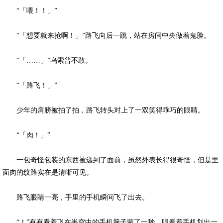
“「喂！！」”
“「想要就来抢啊！」”路飞向后一跳，站在房间中央做着鬼脸。
“「……」”乌索普不敢。
“「路飞！」”
少年的肩膀被拍了拍，路飞转头对上了一双笑得乖巧的眼睛。
“「肉！」”
一包奇怪包装的东西被递到了面前，虽然外表长得很奇怪，但是里
面肉的纹路实在是清晰可见。
路飞眼睛一亮，手里的手机瞬间飞了出去。
“！”有有看着飞在半空中的手机脑子蒙了一秒，眼看着手机划出一