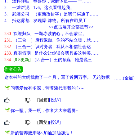
1.
燃料降临 恭喜你，觉醒体质—— 一……
2.
一滩烂泥 1v6。这么看得起我。
3.
武装公司 （更新改错字）是我们买通了……
4.
抵达雾都 发现爆·炸物。所有在司员工……
>>点击展开全部章节<<
230.
欢迎归队 一颗赤诚的心，不会蒙尘。
231.
（三合一）启程返航 你的不站立场，就……
232.
（三合一）识时务者 我从不相信社会达……
233.
真实假期 是什么让你误会我具备这种美……
234.
[8.8更新]
（四合一）王的预谋 她是说三……
作者公告
这本书的大纲我做了一个月，写了近两万字。 无论数据如何，只要
……(全显)
没有不可抗因素，我一定会完结的。 喜欢的存长看的宝宝可以点个
问我爱你有多深，营养液代表我的心～
收藏先，我会倍感鼓励。 谢谢你看我的文~
[回复]
[投诉]
你一瓶，我一瓶，作者大大来霸屏~
[回复]
[投诉]
新的营养液来咯~加油加油加油！