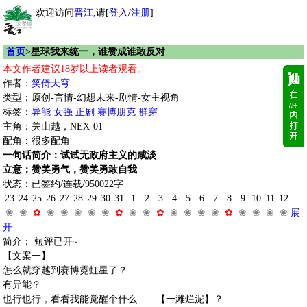
欢迎访问
晋江
,请[
登入
/
注册
]
首页
>星球我来统一，谁赞成谁敢反对
本文作者建议18岁以上读者观看。
作者：
笑倚天穹
类型：原创-言情-幻想未来-剧情-女主视角
标签：
异能
女强
正剧
赛博朋克
群穿
主角：关山越，NEX-01
配角：很多配角
一句话简介：试试无政府主义的咸淡
立意：赞美勇气，赞美勇敢自我
状态：已签约/连载/950022字
23
24
25
26
27
28
29
30
31
1
2
3
4
5
6
7
8
9
10
11
12
❀
❀
✿
❀
❀
❀
❀
❀
✿
❀
❀
✿
❀
❀
❀
❀
✿
❀
❀
❀
❀
展
开
简介： 短评已开~
【文案一】
怎么就穿越到赛博霓虹星了？
有异能？
也行也行，看看我能觉醒个什么……【一滩烂泥】？