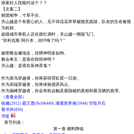
谁家好人技能叫这个？？
【文案二】
财团相争，寸草不生。
关山越是个有爱心的人，见不得花花草草被随意践踏，队友的生命被视
为耗材。
超级城市掌权人还在摇红酒时，关山越一脚踹飞门。
“菲利克斯·阿什本，你忏悔了吗？”
秘密教会遍地走，挂牌神明多如狗。
教会奉主：是谁在惊扰神明？
关山越：是谁在装神弄鬼？
作为菜鸟穿越者，你将获得霓虹星一日游。
作为高端穿越者，你将体验搅弄风云。
作为巅峰穿越者，你会有机会触及最隐秘的真相和最丑陋的真理。
（查看全部）
收藏
(
2912
)
霸王票(№106449)
灌溉营养液(
5944
)
空投月石
看书评(
859
)
书签
章节列表：
第一卷 燃料降临