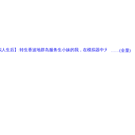
模拟人生后】:转生香波地群岛服务生小妹的我，在模拟器中大杀四方。 基
……(全显)
by养乐多不加冰：老公我会一直盯着你，永远永远……
100