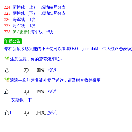
324.
萨博线（上） 感情结局分支
325.
萨博线（下） 感情结局分支
326.
海军线 if线
327.
海军线 if线
328.
[8.8更新]
海军线 if线
作者公告
专栏新预收感兴趣的小天使可以看看OvO 【dokidoki～伟大航
友好文 【重生之我在酒厂当酒保】by养乐多不加冰：小土狗靠土味情
注意注意，你的营养液来啦~
[回复]
[投诉]
滴滴—您的营养液外卖已送达，请及时查收并爆更！
[回复]
[投诉]
艾斯救一下！
1
[回复]
[投诉]
本书霸王票读者排行
1
小萌主