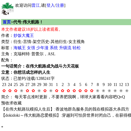
欢迎访问
晋江
,请[
登入
/
注册
]
首页
>代号:伟大航路！
本文作者建议18岁以上读者观看。
作者：
炒饭大魔王
类型：衍生-言情-架空历史-其他衍生-女主视角
标签：
海贼王
女强
少年漫
系统
升级流
轻松
主角：克瑞柯特·普蕾尔，ASL
配角：
一句话简介：在伟大航路成为战斗力天花板
立意：你想活成怎样的人生
状态：已签约/连载/1288241字
23
24
25
26
27
28
29
30
31
1
2
3
4
5
6
7
8
9
10
11
12
13
✿
✿
✿
❀
✿
✿
❀
✿
❀
✿
✿
✿
✿
✿
✿
✿
❀
❀
❀
❀
❀
❀
简介： 每天零点准时更新，不要养肥我啊，球球大家看看内容吧QvQ
预收求收藏
【在伟大航路玩模拟人生后】:香波地群岛服务员的我在模拟器大杀四方
【dokidoki～伟大航路恋爱模拟】:穿越到可怕异世界封闭自己，在获
*