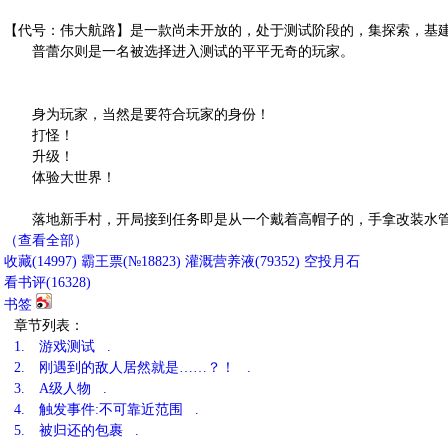
【代号：伟大航路】是一款尚未开放的，处于测试阶段的，集探索，基
普蕾尔则是一名被选择进入测试的平平无奇的玩家。
身为玩家，当然是要符合玩家的身份！
打怪！
升级！
体验大世界！
落地新手村，开局接到任务即是从一个戴着高帽子的，手拿改装水管
（查看全部）
收藏
(
14997
)
霸王票(№18823)
灌溉营养液(
79352
)
空投月石
看书评(
16328
)
书签
章节列表：
1.
游戏测试 .
2.
刚遇到的敌人居然就是……？！ .
3.
A级人物 .
4.
触发事件:不可靠近范围 .
5.
被归还的包裹 .