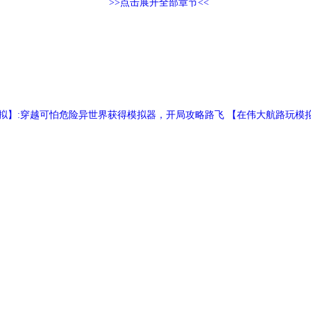
>>点击展开全部章节<<
路恋爱模拟】:穿越可怕危险异世界获得模拟器，开局攻略路飞 【在伟大航路玩
话勇闯酒厂，福利番外绝赞更新中 【我靠当阴湿病娇女在名柯世界苟命】
Ytwnq