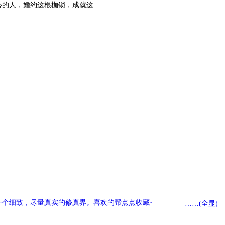
的人，婚约这根枷锁，成就这
一个细致，尽量真实的修真界。喜欢的帮点点收藏~
……(全显)