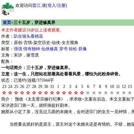
欢迎访问
晋江
,请[
登入
/
注册
]
首页
>三十五岁，穿进修真界
本文作者建议18岁以上读者观看。
作者：
趴在墙头看桃花
类型：原创-言情-架空历史-仙侠-女主视角
标签：
强强
情有独钟
仙侠修真
穿书
轻松
群像
主角：宋汐，谢雪丞
配角：
一句话简介：三十五岁，穿进修真界。
立意：这一生，只想站在那最高处看看风景，哪怕为此粉身碎骨。
状态：已签约/连载/375944字
23
24
25
26
27
28
29
30
31
1
2
3
4
5
6
7
8
9
10
11
12
13
✿
✿
✿
✿
✿
✿
✿
✿
✿
✿
✿
✿
✿
✿
❀
❀
❀
❀
❀
❀
❀
❀
简介： 预收《太玄星宗修行纪事》，求求收~文案在后边。本文文案如
宋汐进宗门第一天，就怀揣捉奸剧本。
她那从小定了亲，没见过几面的未婚夫，会对进宗门的女主一见钟情，
当然要去抓奸的是原主，原主对这个未婚夫还是有情的。不错，她穿书