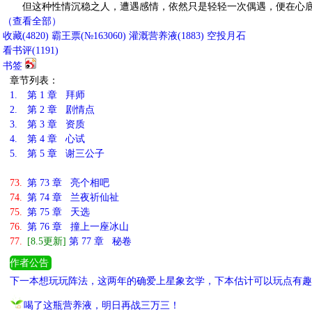
但这种性情沉稳之人，遭遇感情，依然只是轻轻一次偶遇，便在心底
（查看全部）
收藏
(
4820
)
霸王票(№163060)
灌溉营养液(
1883
)
空投月石
看书评(
1191
)
书签
章节列表：
1.
第 1 章 拜师
2.
第 2 章 剧情点
3.
第 3 章 资质
4.
第 4 章 心试
5.
第 5 章 谢三公子
73.
第 73 章 亮个相吧
74.
第 74 章 兰夜祈仙祉
75.
第 75 章 天选
76.
第 76 章 撞上一座冰山
77.
[8.5更新]
第 77 章 秘卷
作者公告
下一本想玩玩阵法，这两年的确爱上星象玄学，下本估计可以玩点有趣
喝了这瓶营养液，明日再战三万三！