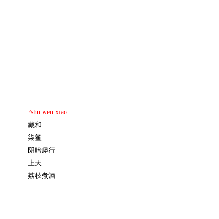
?shu wen xiao
藏和
柒鲎
阴暗爬行
上天
荔枝煮酒