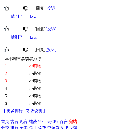
[回复]
[投诉]
嗑到了
kswl
[回复]
[投诉]
嗑到了
kswl
[回复]
[投诉]
本书霸王票读者排行
1
小萌物
2
小萌物
3
小萌物
4
小萌物
5
小萌物
6
小萌物
[ 更多排行
等级说明 ]
首页
古言
现言
纯爱
衍生
无CP+
百合
完结
分类
排行
全本
包月
免费
中短篇
APP
反馈