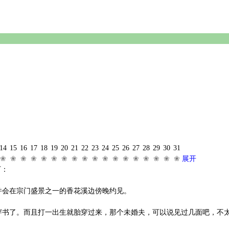
14
15
16
17
18
19
20
21
22
23
24
25
26
27
28
29
30
31
❀
❀
❀
❀
❀
❀
❀
❀
❀
❀
❀
❀
❀
❀
❀
❀
❀
❀
展开
下：
并会在宗门盛景之一的香花溪边傍晚约见。
了。而且打一出生就胎穿过来，那个未婚夫，可以说见过几面吧，不太