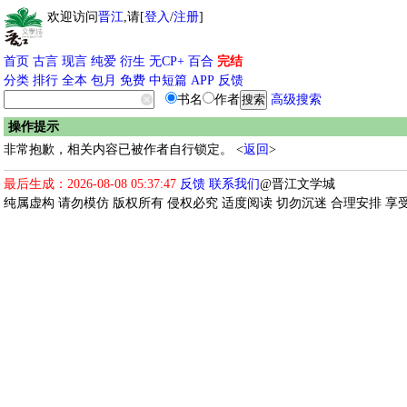
欢迎访问
晋江
,请[
登入
/
注册
]
首页
古言
现言
纯爱
衍生
无CP+
百合
完结
分类
排行
全本
包月
免费
中短篇
APP
反馈
书名
作者
高级搜索
操作提示
非常抱歉，相关内容已被作者自行锁定。 <
返回
>
最后生成：2026-08-08 05:37:47
反馈
联系我们
@晋江文学城
纯属虚构 请勿模仿 版权所有 侵权必究 适度阅读 切勿沉迷 合理安排 享