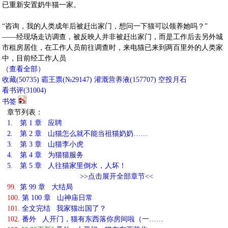
已重新安置奶牛猫一家。
“咨询，我的人类成年后被赶出家门，想问一下猫可以领养她吗？”
——经现场走访调查，被反映人并非被赶出家门，而是工作后去另外城
市租房居住，在工作人员前往调查时，来电猫已来到两百里外的人类家
中，目前经工作人员
（查看全部）
收藏
(
50735
)
霸王票(№29147)
灌溉营养液(
157707
)
空投月石
看书评(
31004
)
书签
章节列表：
1.
第 1 章 应聘
2.
第 2 章 山猫怎么就不能当祖猫奶奶……
3.
第 3 章 山猫李小虎
4.
第 4 章 为猫猫服务
5.
第 5 章 人往猫家里倒水，人坏！
>>点击展开全部章节<<
99.
第 99 章 大结局
100.
第 100 章 山神庙日常
101.
全文完结 我家猫出国了？
102.
番外 人开门，猫有东西落你房间啦（一……