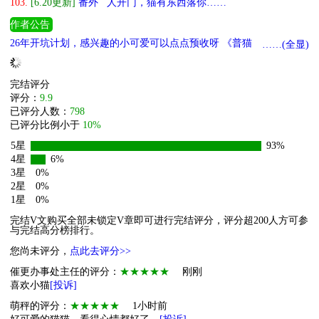
103.
[6.20更新]
番外 人开门，猫有东西落你……
作者公告
26年开坑计划，感兴趣的小可爱可以点点预收呀 《普猫，但有主角
……(全显)
光环》 《为猫猫大队的理想而奋斗！》 《猫在动物园当管理那些
年》
完结评分
评分：
9.9
已评分人数：
798
已评分比例小于
10%
5星
93%
4星
6%
3星
0%
2星
0%
1星
0%
完结V文购买全部未锁定V章即可进行完结评分，评分超200人方可参
与完结高分榜排行。
您尚未评分，
点此去评分>>
催更办事处主任的评分：
★★★★★
刚刚
喜欢小猫
[投诉]
萌秤的评分：
★★★★★
1小时前