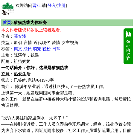
欢迎访问
晋江
,请[
登入
/
注册
]
首页
>猫猫热线为你服务
本文作者建议18岁以上读者观看。
作者：
暮安浅
类型：原创-言情-近代现代-爱情-女主视角
标签：
爽文
成长
萌宠
轻松
日常
主角：陈溪年，钱遇
配角：祖猫奶奶
一句话简介：你好，这里是猫猫热线
立意：热爱生活
状态：已签约/完结/641970字
简介： 陈溪年毕业后，通过社区找到了一份热线员工作。
上班第一天，她发现周围同事全都是猫。
她的工作，就是在猫群中接各种大猫小猫的投诉和咨询电话，然后帮忙
协调处理。
“投诉人类往猫家里倒水，太坏了！”
——在接到投诉后，工作人员立即前往现场调查，经查，该处位置实际
为废弃下水管道，因近期雨水较多，社区工作人员重新疏通启用，目前