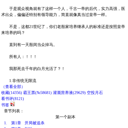
于是观众视角就有了这样一个人，千古一帝的后代，实力高强，医
术出众，偏偏还特别有领导能力，简直就像真当过皇帝一样。
不是，这都21世纪了，你们老殷家培养继承人的标准还是按照皇帝
来培养的吗？
直到有一天殷闵当众掉马。
所有人：！！！
我那死去千年的白月光活了？！
1.非传统无限流
（查看全部）
收藏
(
14356
)
霸王票(№58681)
灌溉营养液(
29629
)
空投月石
看书评(
8121
)
书签
章节列表：
第一个副本
1.
第1章 开局被追杀