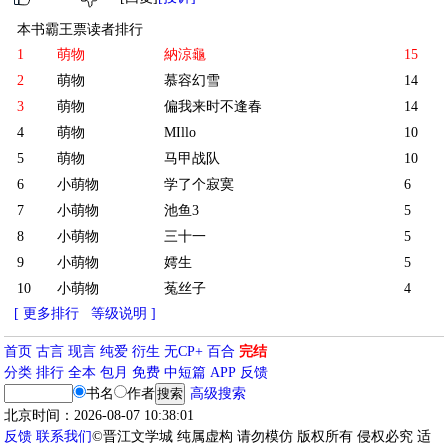
本书霸王票读者排行
1
萌物
納涼龜
15
2
萌物
慕容幻雪
14
3
萌物
偏我来时不逢春
14
4
萌物
MIllo
10
5
萌物
马甲战队
10
6
小萌物
学了个寂寞
6
7
小萌物
池鱼3
5
8
小萌物
三十一
5
9
小萌物
嫮生
5
10
小萌物
菟丝子
4
[ 更多排行
等级说明 ]
首页
古言
现言
纯爱
衍生
无CP+
百合
完结
分类
排行
全本
包月
免费
中短篇
APP
反馈
书名
作者
高级搜索
北京时间：2026-08-07 10:38:01
反馈
联系我们
©晋江文学城 纯属虚构 请勿模仿 版权所有 侵权必究 适