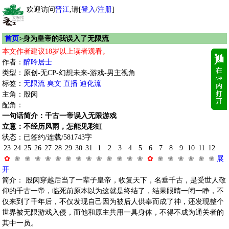
欢迎访问
晋江
,请[
登入
/
注册
]
首页
>身为皇帝的我误入了无限流
本文作者建议18岁以上读者观看。
作者：
醉吟居士
类型：原创-无CP-幻想未来-游戏-男主视角
标签：
无限流
爽文
直播
迪化流
主角：殷闵
配角：
一句话简介：千古一帝误入无限游戏
立意：不经历风雨，怎能见彩虹
状态：已签约/连载/581743字
23
24
25
26
27
28
29
30
31
1
2
3
4
5
6
7
8
9
10
11
12
✿
❀
❀
❀
❀
❀
❀
❀
❀
❀
❀
❀
❀
❀
✿
❀
❀
❀
❀
❀
❀
展
开
简介： 殷闵穿越后当了一辈子皇帝，收复天下，名垂千古，是受世人敬
仰的千古一帝，临死前原本以为这就是终结了，结果眼睛一闭一睁，不
仅来到了千年后，不仅发现自己因为被后人供奉而成了神，还发现整个
世界被无限游戏入侵，而他和原主共用一具身体，不得不成为通关者的
其中一员。