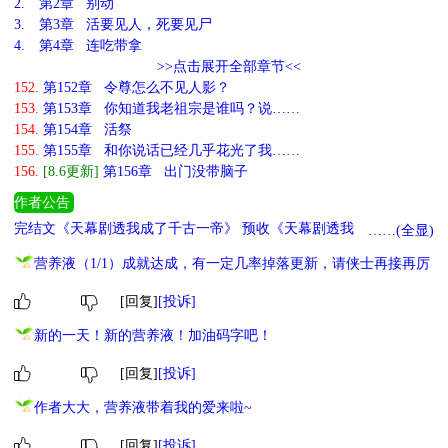
2.
第2章 别动
3.
第3章 活要见人，死要见尸
4.
第4章 连吃带拿
>>点击展开全部章节<<
152.
第152章 令尊怎么不见人影？
153.
第153章 你知道我老祖宗是谁吗？说……
154.
第154章 活祭
155.
第155章 和你说话已经几乎花光了我……
156.
[8.6更新]
第156章 出门没带脑子
作者公告
完结文《天幕剧透我成了千古一帝》 预收《天幕剧透我是美强惨》
……(全显)
再推一下基友已完结的无cp成长流西幻文《第八道门》
营养液（1/1）成就达成，有一定几率掉落更新，请侠士再接再厉
[回复]
[投诉]
新的一天！新的营养液！加油码字吧！
[回复]
[投诉]
作者大大，营养液带着我的爱来啦~
[回复]
[投诉]