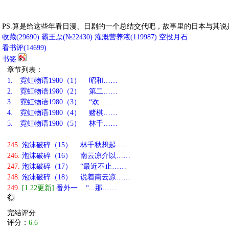
PS.算是给这些年看日漫、日剧的一个总结交代吧，故事里的日本与其说
收藏
(
29690
)
霸王票(№22430)
灌溉营养液(
119987
)
空投月石
看书评(
14699
)
书签
章节列表：
1.
霓虹物语1980（1） 昭和……
2.
霓虹物语1980（2） 第二……
3.
霓虹物语1980（3） “欢……
4.
霓虹物语1980（4） 赌棋……
5.
霓虹物语1980（5） 林千……
245.
泡沫破碎（15） 林千秋想起……
246.
泡沫破碎（16） 南云凉介以……
247.
泡沫破碎（17） “最近不止……
248.
泡沫破碎（18） 说着南云凉……
249.
[1.22更新]
番外一 “...那……
完结评分
评分：
6.6