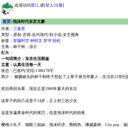
欢迎访问
晋江
,请[
登入
/
注册
]
首页
>泡沫时代东京文豪
作者：
三春景
类型：原创-言情-近代现代-轻小说-女主视角
标签：
穿越时空
种田文
穿书
轻松
主角：林千秋，凉介
配角：
一句话简介：东京生活图鉴
立意：认真生活每一天
状态：已签约/完结/1380178字
简介： 被砸破头的林千秋终于想起了上辈子身为华夏人，生活在21世纪
然后再回头看，现在正是1980年夏天的东京
这辈子的自己还是个14岁，正上初三的少女
这是东瀛黄金时代的尾巴，也是泡沫时代的前夜
樱桃小丸子、猫眼三姐妹、泡沫经济、围棋热、挪威森林、City pop、