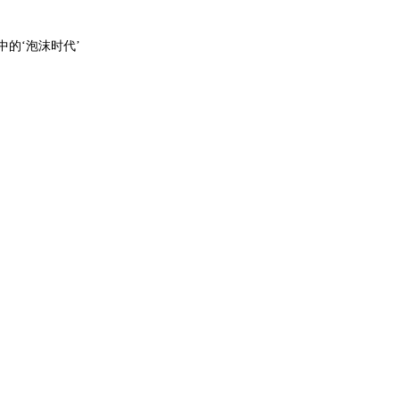
的‘泡沫时代’