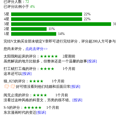
已评分人数：
72
已评分比例小于
4%
5星
22%
4星
22%
3星
3
2星
11%
1星
14%
完结V文购买全部未锁定V章即可进行完结评分，评分超200人方可参
您尚未评分，
点此去评分>>
太阳我刚起床的评分：
★★★★★
2星期前
虽然解说的地方比较多，但整体还是一个温馨的故事
[投诉]
打工鱿打工魂的评分：
★★★★
1个月前
这本还可以
[投诉]
猫_823的评分：
★★★★
1个月前
好可惜没看到他们结婚和后面日常
[投诉]
阅无止境的评分：
★★★★
1个月前
没看过这种风格的科普文，另类的很不错。
[投诉]
S-S的评分：
★★★★★
1个月前
东京漫画时代的变迁
[投诉]