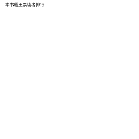
本书霸王票读者排行
1
终极萌主
Kabegong
500
2
萌主
SUETYEE
281
3
萌主
爱上开司的傻子
253
4
小萌主
炸醬麵
166
5
小萌主
（???）?
140
6
小萌主
雙兒ˉ
140
7
进阶萌物
靳澜
83
8
进阶萌物
75973425
50
9
进阶萌物
DL
50
10
萌物
揣
36
[ 更多排行
等级说明 ]
首页
古言
现言
纯爱
衍生
无CP+
百合
完结
分类
排行
全本
包月
免费
中短篇
APP
反馈
书名
作者
高级搜索
北京时间：2026-06-23 10:43:26
反馈
联系我们
©晋江文学城 纯属虚构 请勿模仿 版权所有 侵权必究 适
度阅读 切勿沉迷 合理安排 享受生活