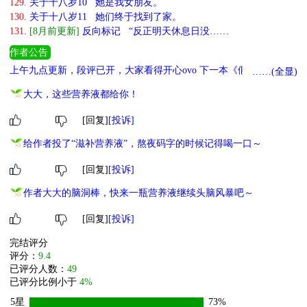
129.
关于十八岁10 她是我女朋友。
130.
关于十八岁11 她们终于找到了家。
131.
[8月前更新]
反向标记 “反正明天休息日没……
作者公告
上午九点更新，段评已开，大家看得开心ovo 下一本《假千金Omega
……(全显)
不可能喜欢我》，别扭傲娇Alpha妹妹x真腹黑超绝占有欲Omega姐
大大，这些营养液都给你！
姐，求收藏！
[回复]
[投诉]
给作者投了“滋补营养液”，熬夜码字的时候记得喝一口～
[回复]
[投诉]
作者大大的脑洞棒，快来一瓶营养液继续头脑风暴吧～
[回复]
[投诉]
完结评分
评分：
9.4
已评分人数：
49
已评分比例小于
4%
5星
73%