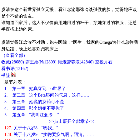
虞清在这个新世界孤立无援，看江念渝那张冷淡孤傲的脸，觉得她应该
是个不错的舍友。
谁知道回家后，这人不仅偷偷用她用过的杯子，穿她穿过的衣服，还总
半夜挤上她的床。
虞清觉得江念渝不对劲，跑去医院：“医生，我家的Omega为什么总往我
身边蹭，晚上还喜欢跑我床上
（查看全部）
收藏
(
28680
)
霸王票(№12899)
灌溉营养液(
42846
)
空投月石
看书评(
13162
)
书签
章节列表：
1.
第一章 她真穿到abo世界了
2.
第二章 这个Beta唇间的气息，这样……
3.
第三章 她说的换药可不是……
4.
第四章 那个姐姐不要你了
5.
第五章 “我叫江念渝！”
>>点击展开全部章节<<
127.
关于十八岁8 “吻我。”
128.
关于十八岁9 “接吻要换气啊，阿清。……