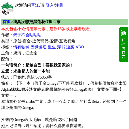
欢迎访问
晋江
,请[
登入
/
注册
]
首页
>我真没想把黑莲花O捡回家
本文包含小众情感等元素，建议18岁以上读者观看。
作者：
鸽子不会咕咕咕
类型：原创-百合-近代现代-爱情-互攻视角
标签：
情有独钟
因缘邂逅
重生
穿书
逆袭
ABO
主角：虞清，江念渝
配角：
一句话简介：是她自己非要跟我回家的！
立意：求生是人的第一本能
状态：已签约/完结/576863字
简介： 【下一本《假千金Omega不可能喜欢我》，假别扭傲娇真小太阳
Alpha妹妹x假冷淡文静真腹黑超绝占有欲Omega姐姐，文案在下面~】
文案一：
虞清意外穿书到abo世界，成了一个朝九晚五的社畜Beta，还捡到了一个
浑身是血的Omega。
捡来的Omega没大毛病，就是脑袋出了问题。
她只记得自己叫江念渝，说什么都要跟虞清走。