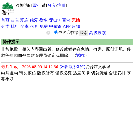
欢迎访问
晋江
,请[
登入
/
注册
]
首页
古言
现言
纯爱
衍生
无CP+
百合
完结
分类
排行
全本
包月
免费
中短篇
APP
反馈
书名
作者
高级搜索
操作提示
非常抱歉，相关内容因出版、修改或者存在色情、有害、原创违规、侵
权等原因而被网站管理员锁定或删除。 <
返回
>
最后生成：2026-08-09 14:12:36
反馈
联系我们
@晋江文学城
纯属虚构 请勿模仿 版权所有 侵权必究 适度阅读 切勿沉迷 合理安排 享
受生活