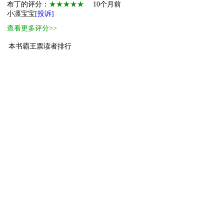
布丁的评分：
★★★★★
10个月前
小凛宝宝
[投诉]
查看更多评分>>
本书霸王票读者排行
1
小萌主
大毛咪
150
2
萌物
果冻必须要加冰
17
3
萌物
看看看书
15
4
萌物
快乐的呀
10
5
小萌物
来财来财
6
6
小萌物
kuroo
2
7
小萌物
九鸽
2
8
小萌物
74875679
1
9
小萌物
72326487
1
10
小萌物
夏季芭乐
1
[ 更多排行
等级说明 ]
首页
古言
现言
纯爱
衍生
无CP+
百合
完结
分类
排行
全本
包月
免费
中短篇
APP
反馈