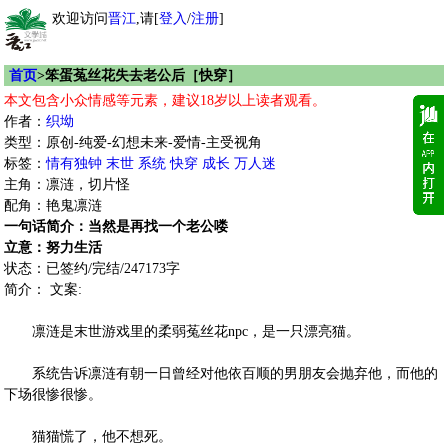
欢迎访问
晋江
,请[
登入
/
注册
]
首页
>笨蛋菟丝花失去老公后［快穿］
本文包含小众情感等元素，建议18岁以上读者观看。
作者：
织坳
类型：原创-纯爱-幻想未来-爱情-主受视角
标签：
情有独钟
末世
系统
快穿
成长
万人迷
主角：凛涟，切片怪
配角：艳鬼凛涟
一句话简介：当然是再找一个老公喽
立意：努力生活
状态：已签约/完结/247173字
简介： 文案:
凛涟是末世游戏里的柔弱菟丝花npc，是一只漂亮猫。
系统告诉凛涟有朝一日曾经对他依百顺的男朋友会抛弃他，而他的
下场很惨很惨。
猫猫慌了，他不想死。