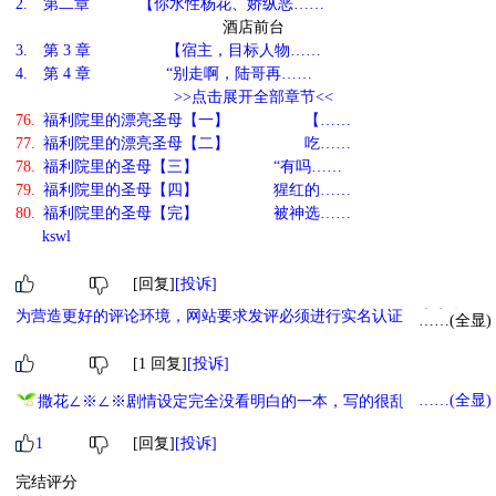
2.
第二章 【你水性杨花、娇纵恶……
酒店前台
3.
第 3 章 【宿主，目标人物……
4.
第 4 章 “别走啊，陆哥再……
>>点击展开全部章节<<
76.
福利院里的漂亮圣母【一】 【……
77.
福利院里的漂亮圣母【二】 吃……
78.
福利院里的圣母【三】 “有吗……
79.
福利院里的圣母【四】 猩红的……
80.
福利院里的圣母【完】 被神选……
kswl
[回复]
[投诉]
为营造更好的评论环境，网站要求发评必须进行实名认证，未实名用
……(全显)
户评论暂时仅在发评用户后台自己可见，对其他人不可见，实名后评
论将正常展示。（
手机实名>>
身份认证实名>>
）。
[1 回复]
[投诉]
……(全显)
撒花∠※∠※剧情设定完全没看明白的一本，写的很乱，转场跳来
跳去有的都没连上，感觉写的时候嬷上头了没扯不回来，非常割裂梦
1
[回复]
[投诉]
到哪句写哪句。后面受人设幸好最后圆了一笔，完全没有成长的历程
突然能和闻当起谜语人。能隐隐感觉到想表达的画面（那种非常快速
完结评分
频繁的转场、切视角、留白）但这真挺考验人的。