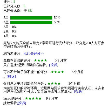
评分：
9
已评分人数：
6
已评分比例小于
6%
5星
50%
4星
50%
3星
0%
2星
0%
1星
0%
完结V文购买全部未锁定V章即可进行完结评分，评分超200人方可参
与完结高分榜排行。
您尚未评分，
点此去评分>>
黑猫饲养员的评分：
★★★★
5个月前
只在意嬷/凝受/涩涩的话能看。
[投诉]
可以不带脑子但不能一的评分：
★★★★
8个月前
。
[投诉]
银河系太平洋部部长的评分：
★★★★
9个月前
为营造更好的评论环境，近期网站要求发评须进行实名认证，未实名
用户评论暂时不可见，实名后评论将正常展示。
[投诉]
kuroo的评分：
★★★★★
9个月前
嬷嬷爱看
[投诉]