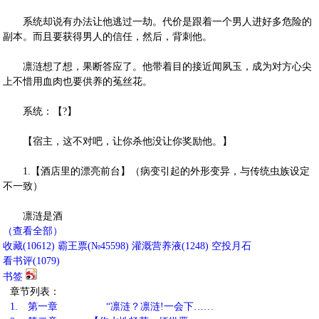
系统却说有办法让他逃过一劫。代价是跟着一个男人进好多危险的
副本。而且要获得男人的信任，然后，背刺他。
凛涟想了想，果断答应了。他带着目的接近闻夙玉，成为对方心尖
上不惜用血肉也要供养的菟丝花。
系统：【?】
【宿主，这不对吧，让你杀他没让你奖励他。】
1.【酒店里的漂亮前台】（病变引起的外形变异，与传统虫族设定
不一致）
凛涟是酒
（查看全部）
收藏
(
10612
)
霸王票(№45598)
灌溉营养液(
1248
)
空投月石
看书评(
1079
)
书签
章节列表：
1.
第一章 “凛涟？凛涟!一会下……