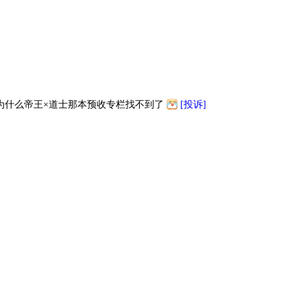
为什么帝王×道士那本预收专栏找不到了
[投诉]
10200
1000
234
35
35