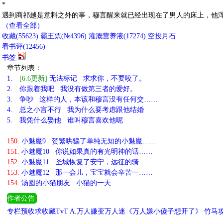
*
遇到商祁越是意料之外的事，穆言醒来就已经出现在了男人的床上，他
（查看全部）
收藏
(
55623
)
霸王票(№4396)
灌溉营养液(
17274
)
空投月石
看书评(
12456
)
书签
章节列表：
1.
[6.6更新]
无法标记 求求你，不要咬了。
2.
你跟着我吧 我没有做第三者的爱好。
3.
争吵 这样的人，本该和穆言没有任何交……
4.
总之小言不行 我为什么要考虑跟他结婚
5.
我凭什么娶他 谁叫穆言喜欢他呢
150.
小魅魔9 贺繁哄骗了单纯无知的小魅魔……
151.
小魅魔10 你说如果真的有光明神的话……
152.
小魅魔11 圣城恢复了安宁，远征的骑……
153.
小魅魔12 那一会儿，宝宝就会辛苦一……
154.
汤圆的小猫朋友 小猫的一天
作者公告
专栏预收求收藏TvT A.万人嫌变万人迷《万人嫌小傻子想开了》 竹马
行么 D.换攻古耽《忠犬受心灰意冷后[换攻]》 温柔偏执太子攻x迟钝