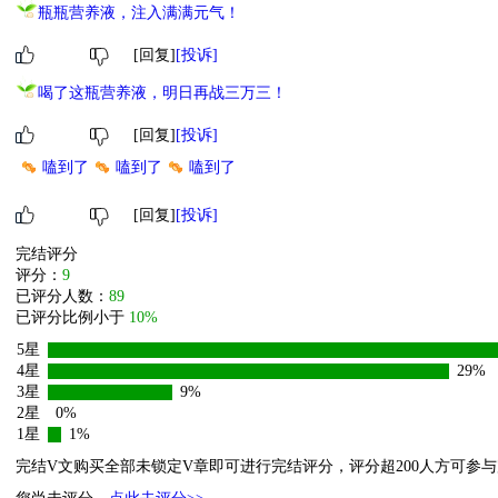
瓶瓶营养液，注入满满元气！
[回复]
[投诉]
喝了这瓶营养液，明日再战三万三！
[回复]
[投诉]
嗑到了
嗑到了
嗑到了
[回复]
[投诉]
完结评分
评分：
9
已评分人数：
89
已评分比例小于
10%
5星
4星
29%
3星
9%
2星
0%
1星
1%
完结V文购买全部未锁定V章即可进行完结评分，评分超200人方可参