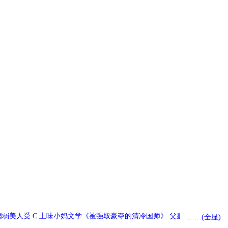
x病弱美人受 C.土味小妈文学《被强取豪夺的清冷国师》 父皇可以，孤不
……(全显)