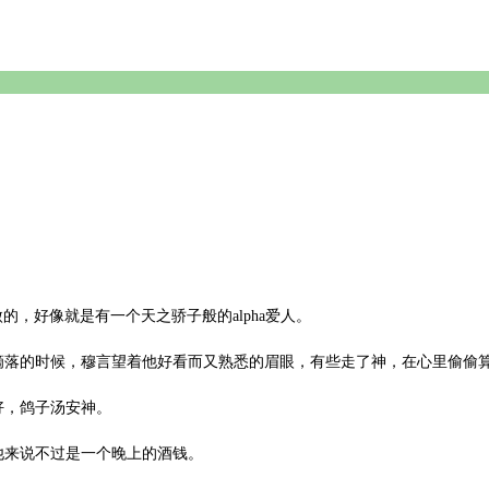
的，好像就是有一个天之骄子般的alpha爱人。
滴落的时候，穆言望着他好看而又熟悉的眉眼，有些走了神，在心里偷偷
好，鸽子汤安神。
他来说不过是一个晚上的酒钱。