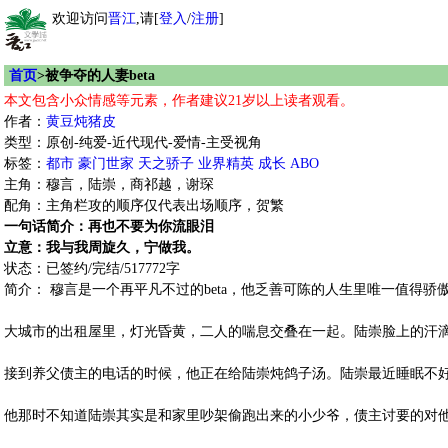
欢迎访问
晋江
,请[
登入
/
注册
]
首页
>被争夺的人妻beta
本文包含小众情感等元素，作者建议21岁以上读者观看。
作者：
黄豆炖猪皮
类型：原创-纯爱-近代现代-爱情-主受视角
标签：
都市
豪门世家
天之骄子
业界精英
成长
ABO
主角：穆言，陆崇，商祁越，谢琛
配角：主角栏攻的顺序仅代表出场顺序，贺繁
一句话简介：再也不要为你流眼泪
立意：我与我周旋久，宁做我。
状态：已签约/完结/517772字
简介： 穆言是一个再平凡不过的beta，他乏善可陈的人生里唯一值得骄傲
大城市的出租屋里，灯光昏黄，二人的喘息交叠在一起。陆崇脸上的汗
接到养父债主的电话的时候，他正在给陆崇炖鸽子汤。陆崇最近睡眠不
他那时不知道陆崇其实是和家里吵架偷跑出来的小少爷，债主讨要的对