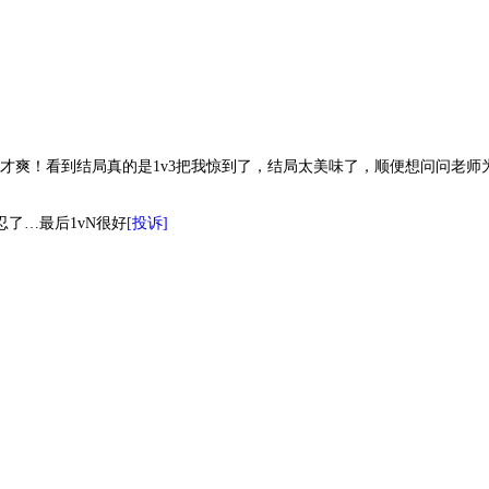
才爽！看到结局真的是1v3把我惊到了，结局太美味了，顺便想问问老师
了…最后1vN很好
[投诉]
君心
风吹秃头很凉
年灯
阿妤呀
爱情的模样