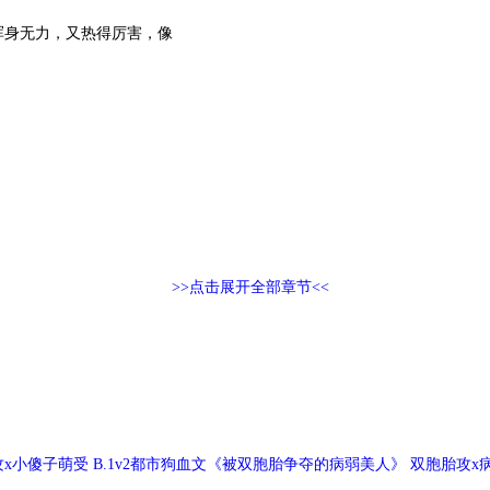
浑身无力，又热得厉害，像
>>点击展开全部章节<<
攻x小傻子萌受 B.1v2都市狗血文《被双胞胎争夺的病弱美人》 双胞胎攻
忠犬侍卫受