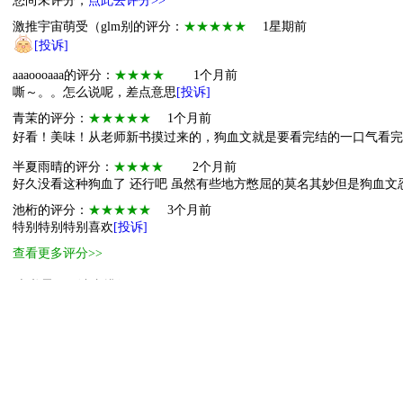
您尚未评分，
点此去评分>>
激推宇宙萌受（glm别的评分：
★★★★★
1星期前
[投诉]
aaaoooaaa的评分：
★★★★
1个月前
嘶～。。怎么说呢，差点意思
[投诉]
青茉的评分：
★★★★★
1个月前
好看！美味！从老师新书摸过来的，狗血文就是要看完结的一口气看完
半夏雨晴的评分：
★★★★
2个月前
好久没看这种狗血了 还行吧 虽然有些地方憋屈的莫名其妙但是狗血文忍
池桁的评分：
★★★★★
3个月前
特别特别特别喜欢
[投诉]
查看更多评分>>
本书霸王票读者排行
1
无敌霸主
2
小霸王
3
萌主
4
萌物
5
萌物