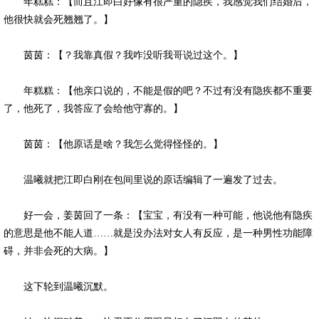
年糕糕：【而且江即白好像有很严重的隐疾，我感觉我们结婚后，
他很快就会死翘翘了。】
茵茵：【？我靠真假？我咋没听我哥说过这个。】
年糕糕：【他亲口说的，不能是假的吧？不过有没有隐疾都不重要
了，他死了，我答应了会给他守寡的。】
茵茵：【他原话是啥？我怎么觉得怪怪的。】
温曦就把江即白刚在包间里说的原话编辑了一遍发了过去。
好一会，姜茵回了一条：【宝宝，有没有一种可能，他说他有隐疾
的意思是他不能人道……就是没办法对女人有反应，是一种男性功能障
碍，并非会死的大病。】
这下轮到温曦沉默。