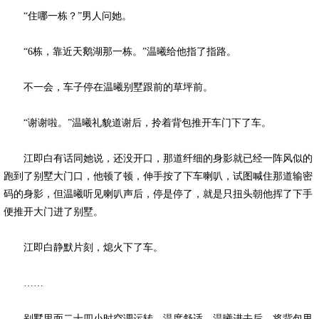
“住哪一栋？”男人问她。
“6栋，靠近天鹅湖那一栋。”温曦给他指了指路。
不一会，车子停在温曦别墅跟前的草坪前。
“谢谢啦。”温曦礼貌道谢后，拎着背包推开车门下了车。
江即白有话同她说，还没开口，那道纤细的身影就已经一阵风似的
跑到了别墅大门口，他顿了顿，伸手按了下车喇叭，试图喊住那道输密
码的身影，但温曦听见喇叭声后，停是停了，就是只扭头朝他挥了下手
便推开大门进了别墅。
江即白静默片刻，熄火下了车。
……
别墅里面二十四小时空调运转，温度舒适，温曦进去后，将背包甩