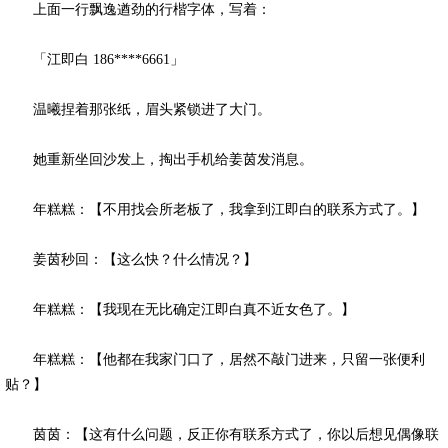
上面一行飘逸遒劲的行楷字体，写着：
「江即白 186****6661」
温曦捏着那张纸，眉头紧锁进了大门。
她重新坐回沙发上，掏出手机给姜茵发消息。
年糕糕：【不用找会所老板了，我拿到江即白的联系方式了。】
姜茵秒回：【这么快？什么情况？】
年糕糕：【我现在无比确定江即白真不近女色了。】
年糕糕：【他都在我家门口了，居然不敲门进来，只留一张便利
贴？】
茵茵：【这有什么问题，反正你有联系方式了，你以后想见偶像联