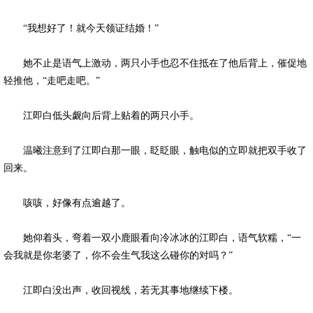
“我想好了！就今天领证结婚！”
她不止是语气上激动，两只小手也忍不住抵在了他后背上，催促地
轻推他，“走吧走吧。”
江即白低头觑向后背上贴着的两只小手。
温曦注意到了江即白那一眼，眨眨眼，触电似的立即就把双手收了
回来。
咳咳，好像有点逾越了。
她仰着头，弯着一双小鹿眼看向冷冰冰的江即白，语气软糯，“一
会我就是你老婆了，你不会生气我这么碰你的对吗？”
江即白没出声，收回视线，若无其事地继续下楼。