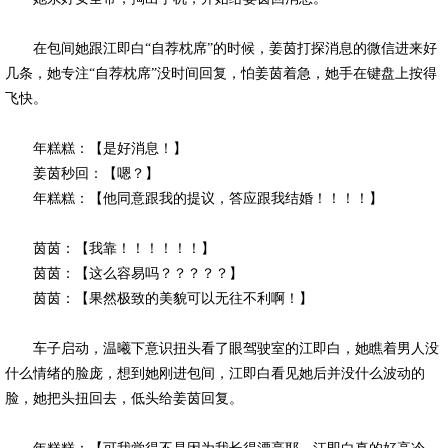
在包间她跟江即白“自荐枕席”的时候，姜茵打探消息的微信进来好
几条，她专注“自荐枕席”没时间回复，怕姜茵着急，她手在键盘上按得
飞快。
年糕糕：【是好消息！】
姜茵秒回：【嗯？】
年糕糕：【他同意跟我的提议，答应跟我结婚！！！！】
茵茵：【我靠！！！！！！】
茵茵：【这么容易吗？？？？？】
茵茵：【果然极致的美貌可以无往不利啊！】
车子启动，温曦下意识扭头看了眼驾驶室的江即白，她瞧着男人没
什么情绪的脸庞，想到她刚进包间，江即白看见她后并没什么波动的
脸，她把头扭回去，低头给姜茵回复。