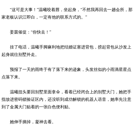
“这可是大事！”温曦咬着唇，坐起身，“不然我再回去一趟会所，那
家老板认识江即白，一定有他的联系方式的。”
姜茵催促：“你快去！”
挂了电话，温曦手脚麻利地把结婚证塞进背包，捞起背包从沙发上
起身就往别墅外走。
预报了一天的雨终于有了落下来的迹象，头发丝似的小雨滴星星点
点落下来。
温曦扭头要回别墅里面拿伞，看着已经闭合上的别墅大门，她把手
指放进密码锁验证区内，还没听到成功解锁的机器人语音，她率先注意
到了金属大门贴着的一张白色便利贴。
她伸手摘掉，凝神去看。