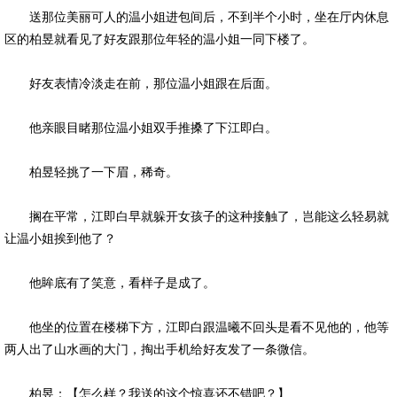
送那位美丽可人的温小姐进包间后，不到半个小时，坐在厅内休息
区的柏昱就看见了好友跟那位年轻的温小姐一同下楼了。
好友表情冷淡走在前，那位温小姐跟在后面。
他亲眼目睹那位温小姐双手推搡了下江即白。
柏昱轻挑了一下眉，稀奇。
搁在平常，江即白早就躲开女孩子的这种接触了，岂能这么轻易就
让温小姐挨到他了？
他眸底有了笑意，看样子是成了。
他坐的位置在楼梯下方，江即白跟温曦不回头是看不见他的，他等
两人出了山水画的大门，掏出手机给好友发了一条微信。
柏昱：【怎么样？我送的这个惊喜还不错吧？】