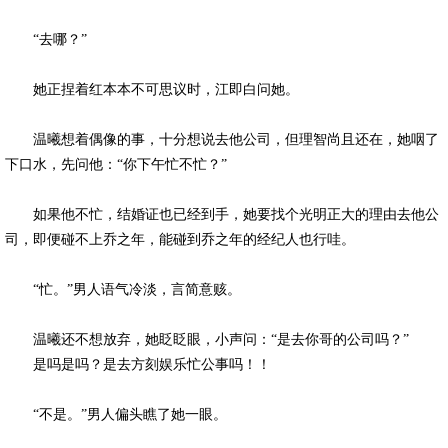
“去哪？”
她正捏着红本本不可思议时，江即白问她。
温曦想着偶像的事，十分想说去他公司，但理智尚且还在，她咽了
下口水，先问他：“你下午忙不忙？”
如果他不忙，结婚证也已经到手，她要找个光明正大的理由去他公
司，即便碰不上乔之年，能碰到乔之年的经纪人也行哇。
“忙。”男人语气冷淡，言简意赅。
温曦还不想放弃，她眨眨眼，小声问：“是去你哥的公司吗？”
是吗是吗？是去方刻娱乐忙公事吗！！
“不是。”男人偏头瞧了她一眼。