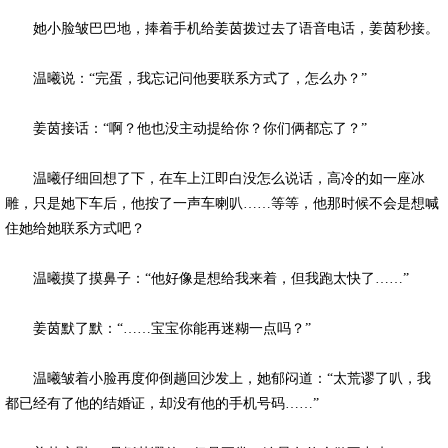
她小脸皱巴巴地，捧着手机给姜茵拨过去了语音电话，姜茵秒接。
温曦说：“完蛋，我忘记问他要联系方式了，怎么办？”
姜茵接话：“啊？他也没主动提给你？你们俩都忘了？”
温曦仔细回想了下，在车上江即白没怎么说话，高冷的如一座冰
雕，只是她下车后，他按了一声车喇叭……等等，他那时候不会是想喊
住她给她联系方式吧？
温曦摸了摸鼻子：“他好像是想给我来着，但我跑太快了……”
姜茵默了默：“……宝宝你能再迷糊一点吗？”
温曦皱着小脸再度仰倒趟回沙发上，她郁闷道：“太荒谬了叭，我
都已经有了他的结婚证，却没有他的手机号码……”