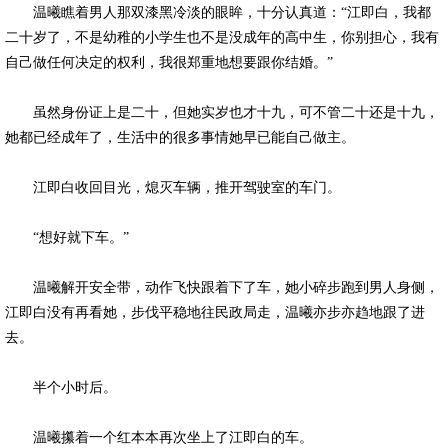
温曦瞧着男人那双漆黑冷淡的眼眸，十分认真道：“江即白，我都
二十岁了，不是幼稚的小学生也不是没成年的高中生，你别担心，我有
自己做任何决定的权利，我很郑重地想要跟你结婚。”
虽然身份证上是二十，但她实岁也才十九，可不管二十还是十九，
她都已经成年了，生活中的很多事情她早已能自己做主。
江即白收回目光，熄灭车辆，推开驾驶室的车门。
“想好就下车。”
温曦解开安全带，动作飞快跟着下了车，她小碎步跑到男人身侧，
江即白没有再看她，步伐平稳地往民政局走，温曦亦步亦趋地跟了进
去。
半个小时后。
温曦攥着一个红本本再次坐上了江即白的车。