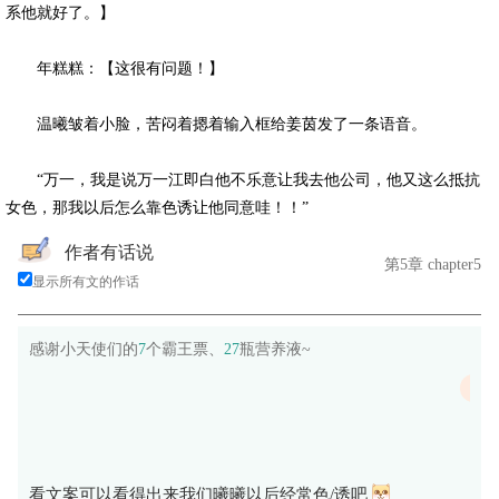
系他就好了。】
年糕糕：【这很有问题！】
温曦皱着小脸，苦闷着摁着输入框给姜茵发了一条语音。
“万一，我是说万一江即白他不乐意让我去他公司，他又这么抵抗
女色，那我以后怎么靠色诱让他同意哇！！”
作者有话说
第5章 chapter5
显示所有文的作话
感谢小天使们的
7
个霸王票、
27
瓶营养液~
无言
744
看文案可以看得出来我们曦曦以后经常色/诱吧