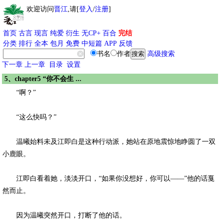
欢迎访问
晋江
,请[
登入
/
注册
]
首页
古言
现言
纯爱
衍生
无CP+
百合
完结
分类
排行
全本
包月
免费
中短篇
APP
反馈
书名
作者
高级搜索
下一章
上一章
目录
设置
5、chapter5 “你不会生 ...
“啊？”
“这么快吗？”
温曦始料未及江即白是这种行动派，她站在原地震惊地睁圆了一双
小鹿眼。
江即白看着她，淡淡开口，“如果你没想好，你可以——”他的话戛
然而止。
因为温曦突然开口，打断了他的话。