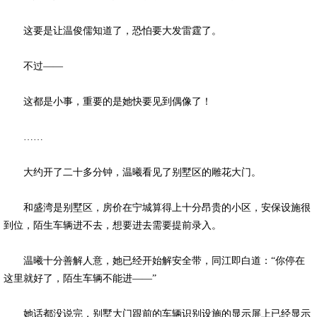
这要是让温俊儒知道了，恐怕要大发雷霆了。
不过——
这都是小事，重要的是她快要见到偶像了！
……
大约开了二十多分钟，温曦看见了别墅区的雕花大门。
和盛湾是别墅区，房价在宁城算得上十分昂贵的小区，安保设施很
到位，陌生车辆进不去，想要进去需要提前录入。
温曦十分善解人意，她已经开始解安全带，同江即白道：“你停在
这里就好了，陌生车辆不能进——”
她话都没说完，别墅大门跟前的车辆识别设施的显示屏上已经显示