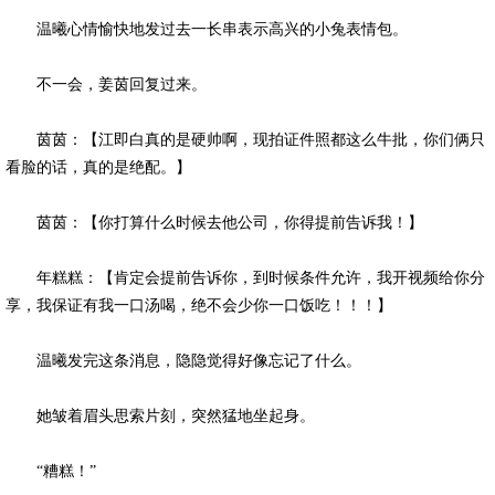
温曦心情愉快地发过去一长串表示高兴的小兔表情包。
不一会，姜茵回复过来。
茵茵：【江即白真的是硬帅啊，现拍证件照都这么牛批，你们俩只
看脸的话，真的是绝配。】
茵茵：【你打算什么时候去他公司，你得提前告诉我！】
年糕糕：【肯定会提前告诉你，到时候条件允许，我开视频给你分
享，我保证有我一口汤喝，绝不会少你一口饭吃！！！】
温曦发完这条消息，隐隐觉得好像忘记了什么。
她皱着眉头思索片刻，突然猛地坐起身。
“糟糕！”