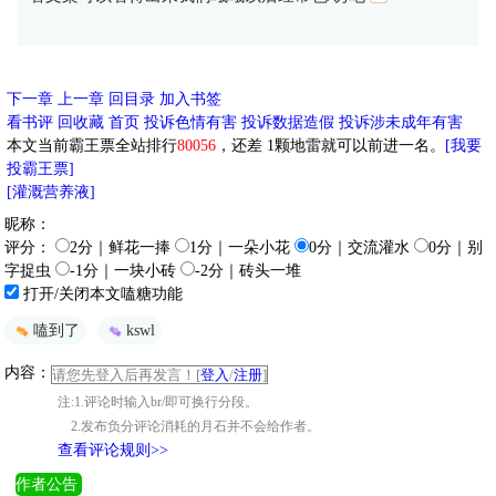
下一章
上一章
回目录
加入书签
看书评
回收藏
首页
投诉色情有害
投诉数据造假
投诉涉未成年有害
本文当前霸王票全站排行
80056
，还差
1
颗地雷就可以前进一名。
[我要
投霸王票]
[灌溉营养液]
昵称：
评分：
2分｜鲜花一捧
1分｜一朵小花
0分｜交流灌水
0分｜别
字捉虫
-1分｜一块小砖
-2分｜砖头一堆
打开/关闭本文嗑糖功能
嗑到了
kswl
内容：
请您先登入后再发言！[
登入
/
注册
]
注:1.评论时输入br/即可换行分段。
2.发布负分评论消耗的月石并不会给作者。
查看评论规则>>
作者公告