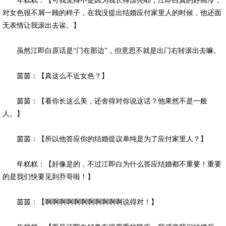
年糕糕：【可我觉得不是因为我长得漂亮耶，江即白真的好高冷，
对女色很不屑一顾的样子，在我没提出结婚应付家里人的时候，他还面
无表情让我滚出去诶。】
虽然江即白原话是“门在那边”，但意思不就是出门右转滚出去嘛。
茵茵：【真这么不近女色？】
茵茵：【看你长这么美，还舍得对你说这话？他果然不是一般
人。】
茵茵：【所以他答应你的结婚提议单纯是为了应付家里人？】
年糕糕：【好像是的，不过江即白为什么答应结婚都不重要！重要
的是我们快要见到乔哥啦！】
茵茵：【啊啊啊啊啊啊啊啊啊啊啊说得对！】