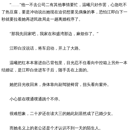
“……”他一不去公司二有其他事情要忙，温曦只好作罢，心急吃不
了热豆腐，要是冲动说出她现在迫切想要见偶像的事，恐怕江即白下一
秒就要拉着她再进民政局走一趟离婚程序了。
“那我先回家吧，我家在和盛湾那边，麻烦你了。”
江即白没说话，将车启动，开上了大路。
温曦把红本本塞进自己背包里，目光忍不住看向中控箱上另外一本
结婚证，是江即白坐进车子后，随手丢在上面的。
她把目光收回来，身体靠向副驾驶椅背，扭头看向窗外。
小心脏在噗通噗通跳个不停。
很难想象，二十岁还在读大三的她此刻居然成了已婚少女。
而她名义上的老公还是个才认识不到一天的陌生人。