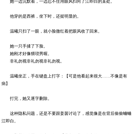
她一边沉默着，一边忍不住用眼风扫向了江即白的某处。
他穿的是西裤，坐下时，还挺明显的。
温曦只扫了一眼，就小脸微红着把眼风收了回来。
她一只手揉了下脸。
她刚才好像猥琐男喔。
非礼勿视非礼勿视非礼勿视。
温曦坐正，手在键盘上打字：【可是他看起来很大……不像是有
病】
打完，她又逐字删除。
这种隐私问题，还是不要跟姜茵讨论了，感觉像是在背后偷偷蛐蛐
江即白。