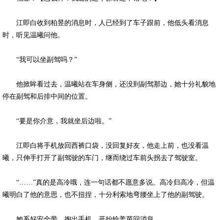
江即白收到柏昱的消息时，人已经到了车子跟前，他低头看消息
时，听见温曦问他。
“我可以坐副驾吗？”
他掀眸看过去，温曦站在车身侧，还没到副驾那边，她十分礼貌地
停在副驾和后排中间的位置。
“要是你介意，我就坐后边啦。”
江即白将手机放回西裤口袋，没回复好友，他走上前，也没看温
曦，只伸手打开了副驾驶的车门，继而绕过车前头拐去了驾驶室。
“……”真的是高冷哦，连一句话都不愿意多说。高冷归高冷，但温
曦明白了他的意思，也不扭捏，十分利索地弯腰坐上了他的副驾驶。
她系好安全带，掏出手机，开始给姜茵回消息。