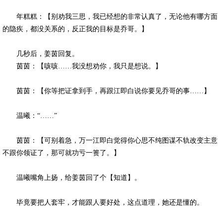
年糕糕：【别劝我三思，我已经想的非常认真了，无论他有哪方面
的隐疾，都没关系的，反正我的目标是乔哥。】
几秒后，姜茵回复。
茵茵：【咳咳……我没想劝你，我只是想说。】
茵茵：【你等把证拿到手，再跟江即白说你要见乔哥的事……】
温曦：“……”
茵茵：【可别着急，万一江即白觉得你心思不纯图谋不轨改变主意
不跟你领证了，那可就功亏一篑了。】
温曦嘴角上扬，给姜茵回了个【知道】。
毕竟要把人套牢，才能跟人要好处，这点道理，她还是懂的。