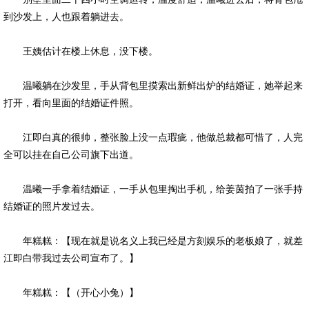
到沙发上，人也跟着躺进去。
王姨估计在楼上休息，没下楼。
温曦躺在沙发里，手从背包里摸索出新鲜出炉的结婚证，她举起来
打开，看向里面的结婚证件照。
江即白真的很帅，整张脸上没一点瑕疵，他做总裁都可惜了，人完
全可以挂在自己公司旗下出道。
温曦一手拿着结婚证，一手从包里掏出手机，给姜茵拍了一张手持
结婚证的照片发过去。
年糕糕：【现在就是说名义上我已经是方刻娱乐的老板娘了，就差
江即白带我过去公司宣布了。】
年糕糕：【（开心小兔）】