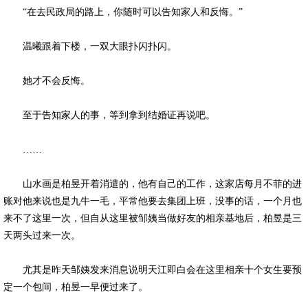
“在去民政局的路上，你随时可以告知家人和反悔。”
温曦跟着下楼，一双大眼扑闪扑闪。
她才不会反悔。
至于告知家人的事，等到拿到结婚证再说吧。
……
山水画是柏昱开着消遣的，他有自己的工作，这家店每月不菲的进
账对他来说也是九牛一毛，平常他要去集团上班，没事的话，一个月也
来不了这里一次，但自从这里被邹姨当做好友的相亲基地后，柏昱是三
天两头过来一次。
尤其是昨天邹姨发来消息说明天江即白会在这里相亲十个女生要预
定一个包间，柏昱一早便过来了。